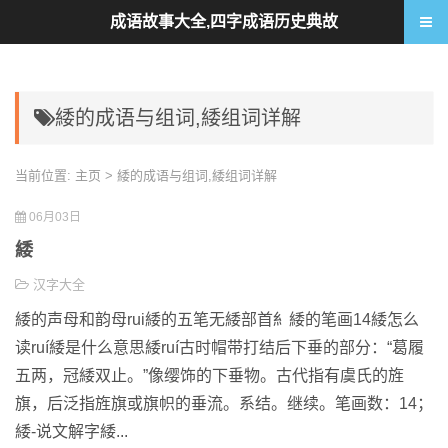
成语故事大全,四字成语历史典故
緌的成语与组词,緌组词详解
当前位置:
主页
> 緌的成语与组词,緌组词详解
06月03日
緌
汉字大全
緌的声母和韵母rui緌的五笔无緌部首糹緌的笔画14緌怎么
读ruí緌是什么意思緌ruí古时帽带打结后下垂的部分：“葛履
五两，冠緌双止。”像缨饰的下垂物。古代指有虞氏的旌
旗，后泛指旌旗或旗帜的垂流。系结。继续。笔画数：14；
緌-说文解字緌...