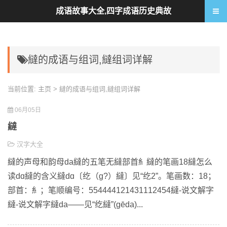
成语故事大全,四字成语历史典故
繨的成语与组词,繨组词详解
当前位置:
主页
> 繨的成语与组词,繨组词详解
06月05日
繨
汉字大全
繨的声母和韵母da繨的五笔无繨部首糹繨的笔画18繨怎么
读dɑ繨的含义繨dɑ〔纥（g?）繨〕见“纥2”。笔画数：18；
部首：糹；笔顺编号：554444121431112454繨-说文解字
繨-说文解字繨da——见“纥繨”(gēda)...