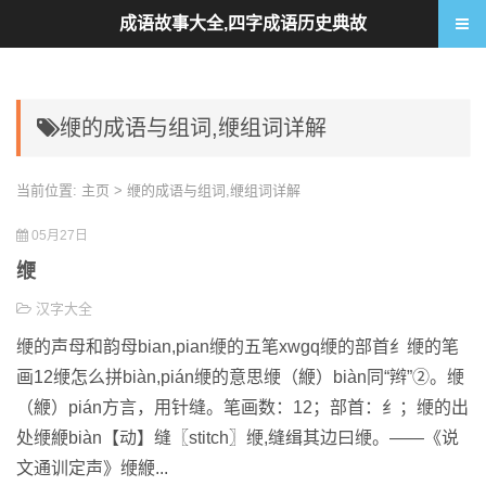
成语故事大全,四字成语历史典故
缏的成语与组词,缏组词详解
当前位置:
主页
> 缏的成语与组词,缏组词详解
05月27日
缏
汉字大全
缏的声母和韵母bian,pian缏的五笔xwgq缏的部首纟缏的笔
画12缏怎么拼biàn,pián缏的意思缏（緶）biàn同“辫”②。缏
（緶）pián方言，用针缝。笔画数：12；部首：纟；缏的出
处缏緶biàn【动】缝〖stitch〗缏,缝缉其边曰缏。——《说
文通训定声》缏緶...