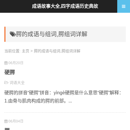
成语故事大全,四字成语历史典故
腭的成语与组词,腭组词详解
当前位置:
主页
> 腭的成语与组词,腭组词详解
06月20日
硬腭
词语大全
硬腭的拼音“硬腭”拼音：yìngè硬腭是什么意思“硬腭”解释：
1.由骨与肌肉构成的腭的前部。...
06月04日