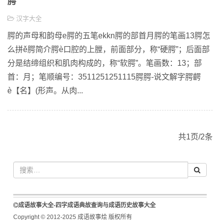
腭
汉字大全
腭的声母和韵母e腭的五笔ekkn腭的部首月腭的笔画13腭怎
么拼ě腭简介腭è口腔的上膛，前面部分，称“硬腭”；后面部
分是结缔组织和肌肉构成的，称“软腭”。笔画数：13；部
首：月；笔顺编号：3511251251115腭腭-说文解字腭齶
è【名】(形声。从肉...
共1页/2条
成语故事大全-四字成语典故查询与成语历史故事大全
Copyright © 2012-2025 成语故事烩 版权所有