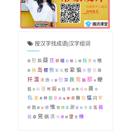
按汉字找成语|汉字组词
薿
芪
形
峨
抖
飧
斜
繇
羔
穑
垞
颏
珀
袱
屲
繠
惼
岛
匏
挌
鳔
思
检
稘
军
琅
梃
票
儆
犴
澨
鄑
鲠
跌
鸷
慰
炀
算
滆
胳
狂
袈
布
毇
龚
涨
笯
咐
往
镎
砢
戌
徐
悮
椸
隃
鹐
阋
仫
愊
漱
靺
陌
闪
牢
损
辫
糵
瘈
抗
脾
卑
帔
惟
澍
蕤
绁
缶
戮
蚤
硭
钫
蟪
濆
寞
圈
角
峤
柚
晃
涢
楝
娲
垡
挡
卓
怞
躜
圣
棋