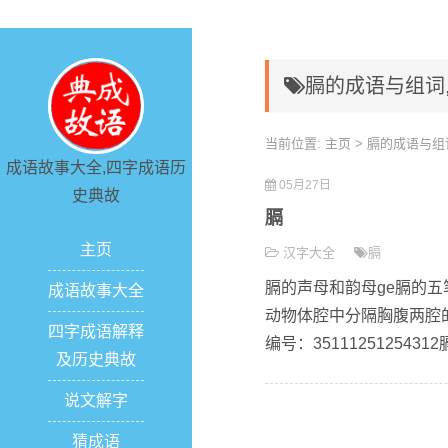
膈的成语与组词
当前位置:
主页
> 膈的成语与组
成语故事大全,四字成语历
05月27日
史典故
膈
主页
汉字大全
膈
膈的声母和韵母ge膈的五
成语故事大全
动物体腔中分隔胸腹两腔的
四字成语解释
编号：3511125125431
及历史典故
说文解字
猜成语