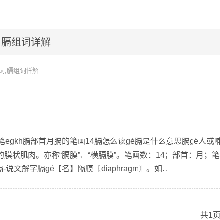
,膈组词详解
词,膈组词详解
笔egkh膈部首月膈的笔画14膈怎么读gé膈是什么意思膈gé人或
膜状肌肉。亦称“膈膜”、“横膈膜”。笔画数：14；部首：月；笔
2膈-说文解字膈gé【名】隔膜〖diaphragm〗。如...
共1页