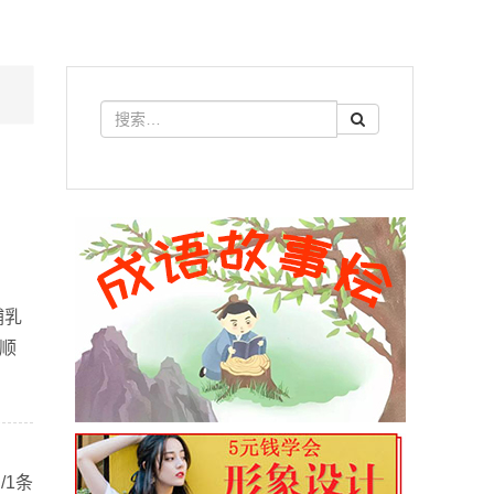
哺乳
顺
/1条