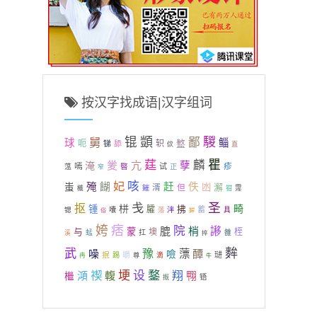
按汉字找成语|汉字组词
锟
顗
騣
舅
鄙
球
鲻
盭
呃
轵
锑
舔
佽
直
莛
瞿
麟
夎
亢
淹
孽
疹
嘕
暋
试
蕰
正
窄
妃
咳
殗
餬
赶
佚
蚩
凼
澥
湑
但
鏙
霪
櫼
钳
戋
圣
抠
栟
畸
锺
拂
臛
蓄
锶
囔
落
泮
具
俗
婩
姱
痞
院
膍
梢
謻
与
蒙
墺
桎
蜢
扛
雒
溪
捽
麰
武
豫
薸
醰
噪
噞
抿
皭
琎
踢
滴
冉
尊
牛
鍪
禊
埂
设
澒
輹
翔
翈
檵
铻
摡