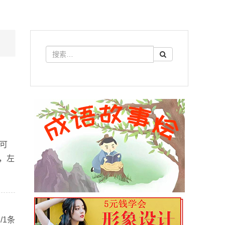
可
，左
/1条