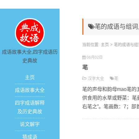
芼的成语与组词
当前位置:
主页
> 芼的成语与组
成语故事大全,四字成语历
06月02日
史典故
芼
主页
汉字大全
芼
芼的声母和韵母mao芼的
成语故事大全
供食用的水草或野菜：芼
四字成语解释
右芼之”。笔画数：7；部首：
及历史典故
说文解字
猜成语