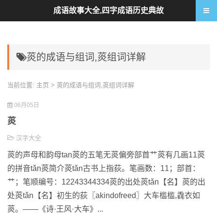
成语故事大全,四字成语历史典故
菼的成语与组词,菼组词详解
当前位置:
主页
> 菼的成语与组词,菼组词详解
06月05日
菼
汉字大全
菼的声母和韵母tan菼的五笔无菼偏旁部首艹菼有几画11菼
的拼音tǎn菼简介菼tǎn古书上指荻。笔画数：11；部首：
艹；笔顺编号：12243344334菼的出处菼tǎn【名】菼的出
处菼tǎn【名】初生的荻〖akindofreed〗大车槛槛,毳衣如
菼。——《诗·王风·大车》...