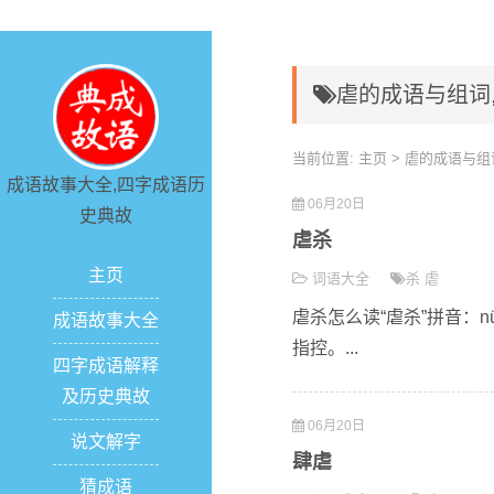
虐的成语与组词
当前位置:
主页
> 虐的成语与组
成语故事大全,四字成语历
06月20日
史典故
虐杀
主页
词语大全
杀
虐
虐杀怎么读“虐杀”拼音：
成语故事大全
指控。...
四字成语解释
及历史典故
06月20日
说文解字
肆虐
猜成语