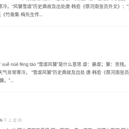
冷。“风饕雪虐”历史典故及出处唐·韩愈《祭河南张员外文》：“
《竹斋集·梅先生传...
uě nüè fēng tāo “雪虐风饕”是什么意思 虐：暴虐；饕：贪残
气非常寒冷。 “雪虐风饕”历史典故及出处 唐·韩愈《祭河南张
”...
下
上
虐
罔