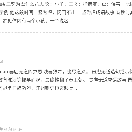
wéi nuè 二竖为虐什么意思 竖：小子；二竖：指病魔；虐：侵害。比
示例 他这段时间二竖为虐，闭门不出 二竖为虐成语故事 春秋时
梦见体内有两个小孩，一个说名...
虐
wú dào 暴虐无道的意思 残暴狠毒，丧尽道义。 暴虐无道造句或示
故有陈涉等揭竿而起，最终推翻了秦王朝。 暴虐无道成语故事 
战争日趋激烈，江州刺史桓玄起兵...
为
助
纣
虐