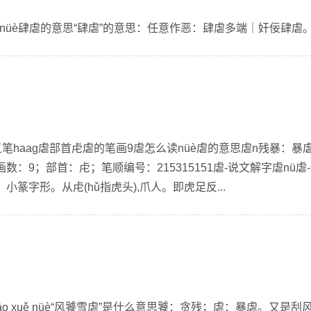
ìnüè肆虐的意思“肆虐”的意思：任意作恶：肆虐多端｜奸佞肆虐。.
五笔haag虐部首虍虐的笔画9虐怎么读nüè虐的意思虐n残暴：暴
：9；部首：虍；笔顺编号：215315151虐-说文解字虐nü虐
小篆字形。从虍(hǔ指虎头),爪人。即虎足反...
 tāo xuě nüè“风饕雪虐”是什么意思饕：贪残；虐：暴虐。又是刮