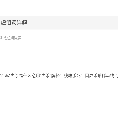
,虐组词详解
词,虐组词详解
nüèshā虐杀是什么意思“虐杀”解释：残酷杀死：因虐杀珍稀动物