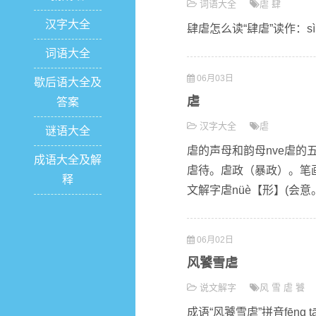
词语大全
虐
肆
汉字大全
肆虐怎么读“肆虐”读作：s
词语大全
06月03日
歇后语大全及
虐
答案
汉字大全
虐
谜语大全
虐的声母和韵母nve虐的
成语大全及解
虐待。虐政（暴政）。笔画数
释
文解字虐nüè【形】(会意。
06月02日
风饕雪虐
说文解字
风
雪
虐
饕
成语“风饕雪虐”拼音fēng