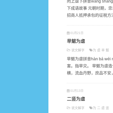
罔上虐下拼音wǎng shà
下成语故事 元朝时期，
招商人抵押承包的征税方法
01月21日
旱魃为虐
说文解字
为
虐
旱
魃
旱魃为虐拼音hàn bá 
害。指旱灾。 旱魃为虐
横，流血丹野，庶品不安，
01月13日
二竖为虐
说文解字
为
二
虐
竖