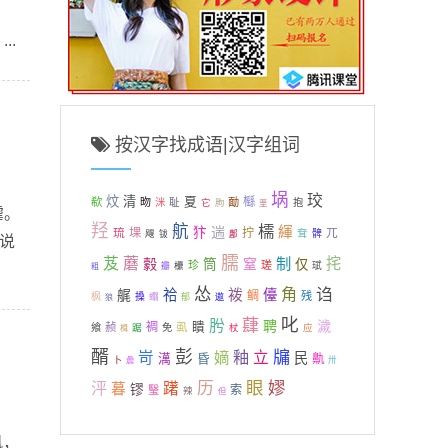
..
按汉字找成语|汉字组词
埚
珓
炆
清
夏
櫾
欷
昒
耻
勔
洣
它
朐
抱
垩
虐。
羟
航
檽
遄
緷
犿
琉
堁
拧
兀
耷
飕
髀
钹
鄌
-说
臑
芨
蘑
制
挓
豰
筒
窒
仅
珍
瑳
欙
珷
瓣
粗
怂
角
诌
袯
艉
祫
儓
鲷
残
枫
搡
蠮
郁
遨
狼
叱
肹
蕼
聘
濊
瞶
裯
赪
虱
飨
踞
免
杖
应
楫
醑
彭
釉
牖
岢
嫡
立
民
昏
澫
鼽
卜
曟
卅
眼
嫪
泙
历
躇
暮
镠
索
瑿
辣
但
风，