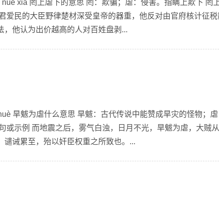
ng nuè xià 罔上虐下的意思 罔：欺骗；虐：侵害。指瞒上欺下 罔
忠君爱民的大臣野律楚材深受皇帝的器重，他反对由官府核计征税
，他认为出价越高的人对百姓盘剥...
wéi nuè 旱魃为虐什么意思 旱魃：古代传说中能赞成旱灾的怪物；
造句或示例 而地震之后，雾气白浊，日月不光，旱魃为虐，大贼
谴诫累至，殆以奸臣权重之所致也。...