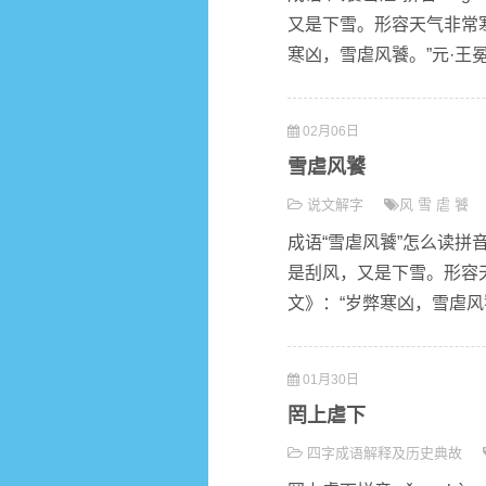
又是下雪。形容天气非常寒
寒凶，雪虐风饕。”元·王冕
02月06日
雪虐风饕
说文解字
风
雪
虐
饕
成语“雪虐风饕”怎么读拼音 x
是刮风，又是下雪。形容天
文》：“岁弊寒凶，雪虐风饕。
01月30日
罔上虐下
四字成语解释及历史典故