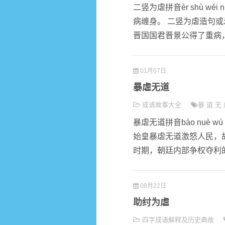
二竖为虐拼音èr shù 
病缠身。 二竖为虐造句或
晋国国君晋景公得了重病，
01月07日
暴虐无道
成语故事大全
暴
道
无
暴虐无道拼音bào nuè 
始皇暴虐无道激怒人民，
时期，朝廷内部争权夺利的
08月22日
助纣为虐
四字成语解释及历史典故