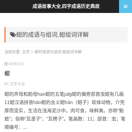
成语故事大全,四字成语历史典故
蚶的成语与组词,蚶组词详解
当前位置:
主页
> 蚶的成语与组词,蚶组词详解
06月01日
蚶
汉字大全
蚶的声母和韵母han蚶的五笔jafg蚶的偏旁部首虫蚶有几画
11蚶汉语拼音hān蚶的含义蚶hān〔蚶子〕软体动物，介壳
厚而坚实，生活在浅海泥沙中。肉可食，味鲜美。亦称“魁
蛤”；俗称“瓦垄子”、“瓦楞子”。笔画数：11；部首：虫；笔
顺编号：...