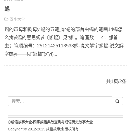
蜴
汉字大全
蜴的声母和韵母yi蜴的五笔jjqr蜴的部首虫蜴的笔画14蜴怎
么拼yì蜴的意思蜴yì〔蜥蜴〕见“蜥”。笔画数：14；部首：
虫；笔顺编号：25121425113533蜴-说文解字蜴蜴-说文解
字蜴yì——见“蜥蜴”(xīyì)...
共1页/2条
成语故事大全-四字成语典故查询与成语历史故事大全
Copyright © 2012-2025 成语故事烩 版权所有