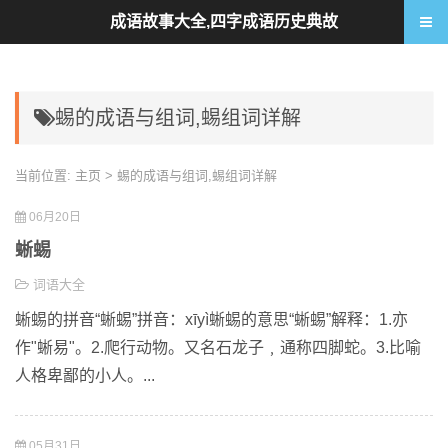
成语故事大全,四字成语历史典故
蜴的成语与组词,蜴组词详解
当前位置:
主页
> 蜴的成语与组词,蜴组词详解
06月20日
蜥蜴
词语大全
蜥蜴的拼音“蜥蜴”拼音：xīyì蜥蜴的意思“蜥蜴”解释：1.亦
作"蜥易"。2.爬行动物。又名石龙子﹐通称四脚蛇。3.比喻
人格卑鄙的小人。...
05月31日