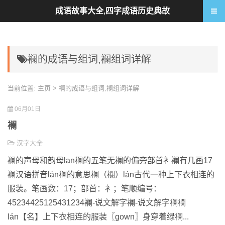
成语故事大全,四字成语历史典故
襕的成语与组词,襕组词详解
当前位置:
主页
> 襕的成语与组词,襕组词详解
06月01日
襕
汉字大全
襕的声母和韵母lan襕的五笔无襕的偏旁部首衤襕有几画17
襕汉语拼音lán襕的意思襕（襴）lán古代一种上下衣相连的
服装。笔画数：17；部首：衤；笔顺编号：
45234425125431234襕-说文解字襕-说文解字襕襴
lán【名】上下衣相连的服装〖gown〗身穿着绿襕...