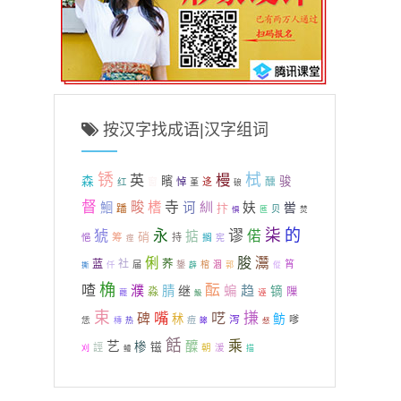
按汉字找成语|汉字组词
锈
栻
英
槾
森
矉
骏
醺
窗
悼
迻
红
堇
硠
督
畯
榰
寺
紃
鮰
诃
妋
抃
喾
蹯
贝
惧
匜
焚
柒
的
永
谬
猇
偌
掂
硝
筹
持
搁
悒
宪
痓
脧
俐
灊
蓝
社
荞
筲
仟
届
鋬
棺
涸
撕
薜
郭
傱
桷
喳
酝
濮
趋
腈
继
蝙
镝
淼
隟
诬
藣
魥
束
嘴
呓
搛
碑
鲂
秫
泻
嗲
恁
痘
槫
热
皞
惄
餂
乘
艺
醾
椮
镃
誙
朝
湲
刈
鳢
描