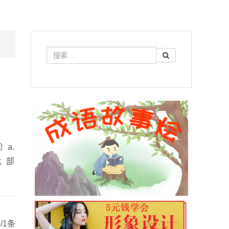
a.
；部
/1条