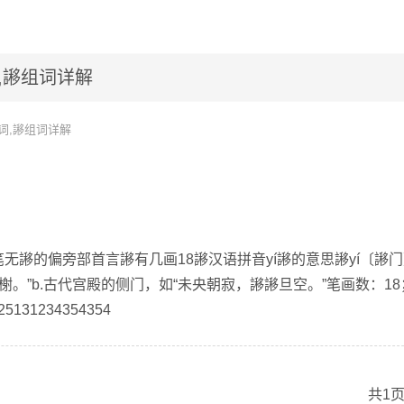
,謻组词详解
词,謻组词详解
无謻的偏旁部首言謻有几画18謻汉语拼音yí謻的意思謻yí〔謻门〕
榭。”b.古代宫殿的侧门，如“未央朝寂，謻謻旦空。”笔画数：18
31234354354
共1页