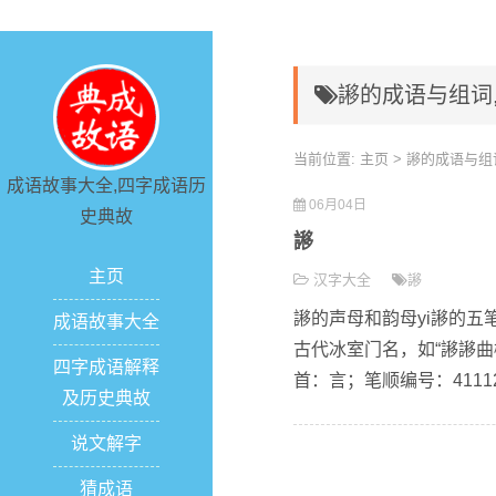
謻的成语与组词
当前位置:
主页
> 謻的成语与组
成语故事大全,四字成语历
06月04日
史典故
謻
主页
汉字大全
謻
謻的声母和韵母yi謻的五笔
成语故事大全
古代冰室门名，如“謻謻曲
四字成语解释
首：言；笔顺编号：4111251
及历史典故
说文解字
猜成语