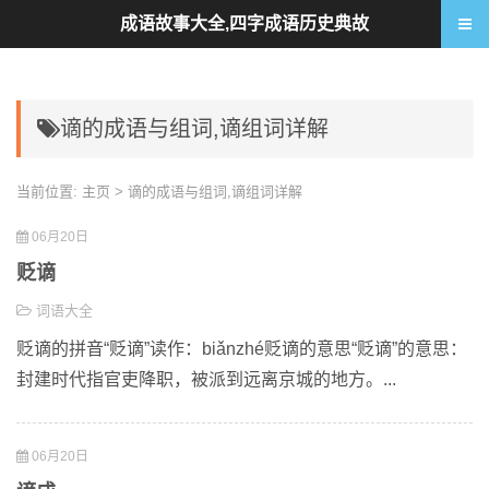
成语故事大全,四字成语历史典故
谪的成语与组词,谪组词详解
当前位置:
主页
> 谪的成语与组词,谪组词详解
06月20日
贬谪
词语大全
贬谪的拼音“贬谪”读作：biǎnzhé贬谪的意思“贬谪”的意思：
封建时代指官吏降职，被派到远离京城的地方。...
06月20日