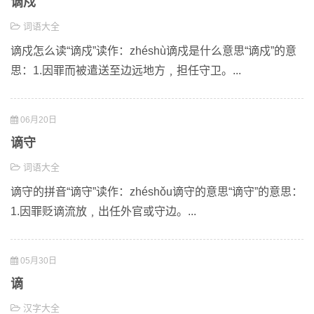
谪戍
词语大全
谪戍怎么读“谪戍”读作：zhéshù谪戍是什么意思“谪戍”的意
思：1.因罪而被遣送至边远地方﹐担任守卫。...
06月20日
谪守
词语大全
谪守的拼音“谪守”读作：zhéshǒu谪守的意思“谪守”的意思：
1.因罪贬谪流放﹐出任外官或守边。...
05月30日
谪
汉字大全