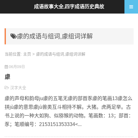
成语故事大全,四字成语历史典故
豦的成语与组词,豦组词详解
当前位置:
主页
> 豦的成语与组词,豦组词详解
06月09日
豦
汉字大全
豦的声母和韵母ju豦的五笔无豦的部首豕豦的笔画13豦怎么
拼jù豦的意思豦jù兽类互斗相持不解。大猪。虎两足举。古
书上说的一种大如狗、似猕猴的动物。笔画数：13；部首：
豕；笔顺编号：2153151353334<...