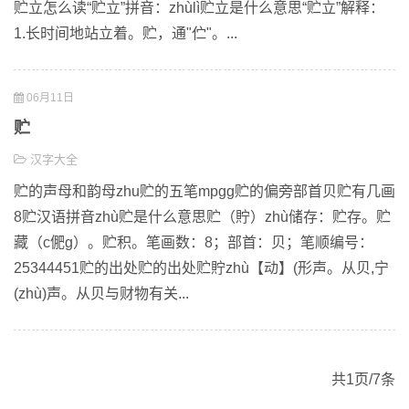
贮立怎么读“贮立”拼音：zhùlì贮立是什么意思“贮立”解释：
1.长时间地站立着。贮，通"伫"。...
06月11日
贮
汉字大全
贮的声母和韵母zhu贮的五笔mpgg贮的偏旁部首贝贮有几画
8贮汉语拼音zhù贮是什么意思贮（貯）zhù储存：贮存。贮
藏（c俷g）。贮积。笔画数：8；部首：贝；笔顺编号：
25344451贮的出处贮的出处贮貯zhù【动】(形声。从贝,宁
(zhù)声。从贝与财物有关...
共1页/7条