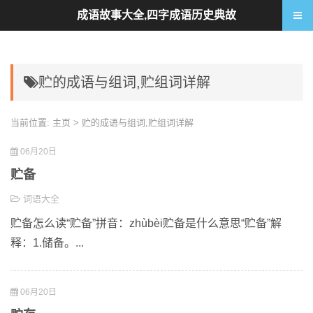
成语故事大全,四字成语历史典故
贮的成语与组词,贮组词详解
当前位置:
主页
> 贮的成语与组词,贮组词详解
06月20日
贮备
词语大全
贮备怎么读“贮备”拼音：zhùbèi贮备是什么意思“贮备”解
释：1.储备。...
06月20日