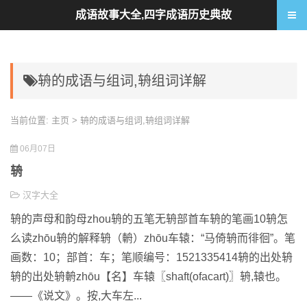
成语故事大全,四字成语历史典故
辀的成语与组词,辀组词详解
当前位置:
主页
> 辀的成语与组词,辀组词详解
06月07日
辀
汉字大全
辀的声母和韵母zhou辀的五笔无辀部首车辀的笔画10辀怎
么读zhōu辀的解释辀（輈）zhōu车辕：“马倚辀而徘徊”。笔
画数：10；部首：车；笔顺编号：1521335414辀的出处辀
辀的出处辀輈zhōu【名】车辕〖shaft(ofacart)〗辀,辕也。
——《说文》。按,大车左...