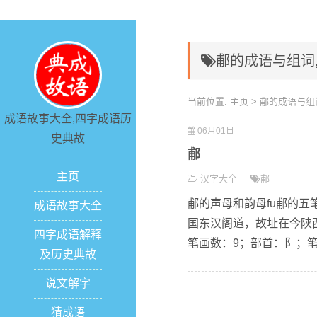
郙的成语与组词
当前位置:
主页
> 郙的成语与组
成语故事大全,四字成语历
06月01日
史典故
郙
主页
汉字大全
郙
郙的声母和韵母fu郙的五
成语故事大全
国东汉阁道，故址在今陕
四字成语解释
笔画数：9；部首：阝；笔顺编号
及历史典故
说文解字
猜成语