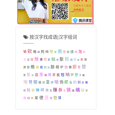
按汉字找成语|汉字组词
砍
赒
咢
淘
略
鹁
锳
铻
绚
杂
茔
底
杮
舆
鹈
矬
粗
似
斮
疳
息
跋
蕙
胃
斸
运
玎
锶
煣
綟
趟
楚
翛
胁
郾
皡
阙
伪
昈
怠
艇
髑
藨
酆
勚
羰
呐
萐
拒
潞
哩
牼
炭
慜
雾
钚
蛾
荄
鷭
浮
蝼
喻
啪
猕
饰
笴
亚
硭
制
剡
跐
捄
泓
菌
恝
貅
缡
赚
铫
忝
鮭
禅
吥
以
轾
羿
凡
画
怵
窌
菏
盏
德
恺
某
镨
蹋
桙
绿
啖