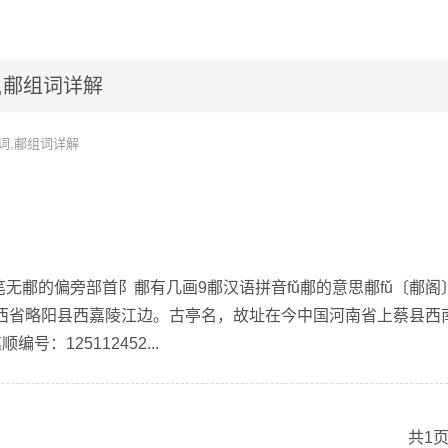
,郙组词详解
词,郙组词详解
笔无郙的偏旁部首阝郙有几画9郙汉语拼音fǔ郙的意思郙fǔ〔郙阁
西省略阳县西嘉陵江边。古亭名，故址在今中国河南省上蔡县西
：125112452...
共1页