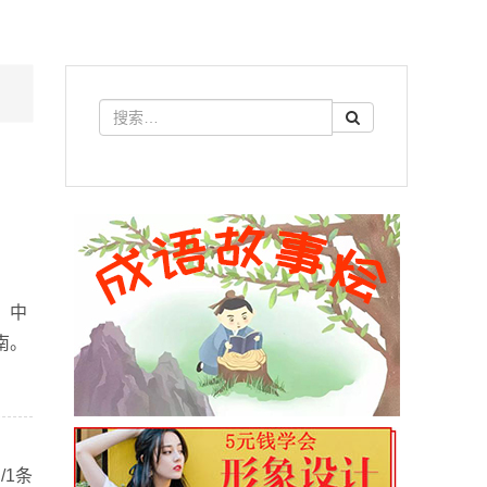
〕中
南。
/1条