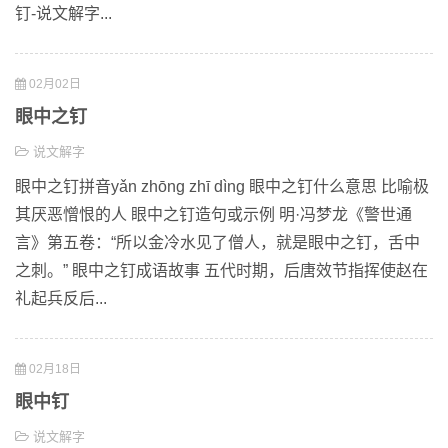
钉-说文解字...
02月02日
眼中之钉
说文解字
眼中之钉拼音yǎn zhōng zhī dìng 眼中之钉什么意思 比喻极
其厌恶憎恨的人 眼中之钉造句或示例 明·冯梦龙《警世通
言》第五卷：“所以金冷水见了僧人，就是眼中之钉，舌中
之刺。” 眼中之钉成语故事 五代时期，后唐效节指挥使赵在
礼起兵反后...
02月18日
眼中钉
说文解字