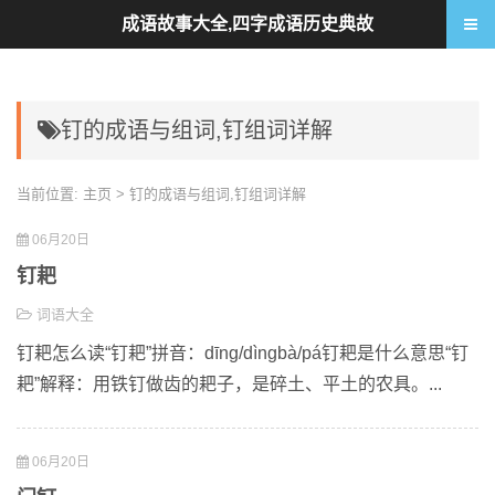
成语故事大全,四字成语历史典故
钉的成语与组词,钉组词详解
当前位置:
主页
> 钉的成语与组词,钉组词详解
06月20日
钉耙
词语大全
钉耙怎么读“钉耙”拼音：dīng/dìngbà/pá钉耙是什么意思“钉
耙”解释：用铁钉做齿的耙子，是碎土、平土的农具。...
06月20日