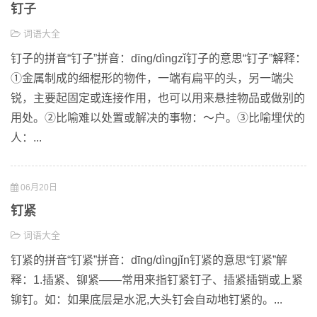
钉子
词语大全
钉子的拼音“钉子”拼音：dīng/dìngzǐ钉子的意思“钉子”解释：
①金属制成的细棍形的物件，一端有扁平的头，另一端尖
锐，主要起固定或连接作用，也可以用来悬挂物品或做别的
用处。②比喻难以处置或解决的事物：～户。③比喻埋伏的
人：...
06月20日
钉紧
词语大全
钉紧的拼音“钉紧”拼音：dīng/dìngjǐn钉紧的意思“钉紧”解
释：1.插紧、铆紧——常用来指钉紧钉子、插紧插销或上紧
铆钉。如：如果底层是水泥,大头钉会自动地钉紧的。...