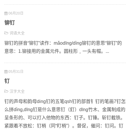
06月20日
铆钉
词语大全
铆钉的拼音“铆钉”读作：mǎodīng/dìng铆钉的意思“铆钉”的
意思：1.铆接用的金属元件。圆柱形﹐一头有帽。...
05月31日
钉
汉字大全
钉的声母和韵母ding钉的五笔qsh钉的部首钅钉的笔画7钉怎
么拼dìng,dīng钉是什么意思钉（釘）dīng竹木、金属制成的
呈条形的、可以打入他物的东西：钉子。钉锤。斩钉截铁。
紧跟着不放松：钉梢（同“盯梢”）。督促，催问：钉问。钉