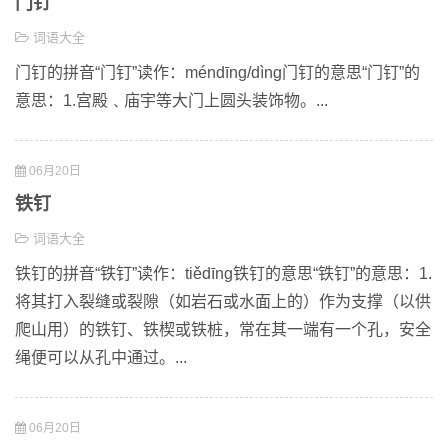
门钉
词语大全
门钉的拼音“门钉”读作：méndīng/dìng门钉的意思“门钉”的
意思：1.宫殿﹑庙宇等大门上圆头装饰物。...
06月20日
铁钉
词语大全
铁钉的拼音“铁钉”读作：tiědīng铁钉的意思“铁钉”的意思：1.
将其打入裂缝或裂隙（如岩石或水面上的）作为支撑（以供
爬山用）的铁钉、铁楔或铁桩，常在其一端有一个孔，安全
绳便可以从孔中通过。...
06月20日