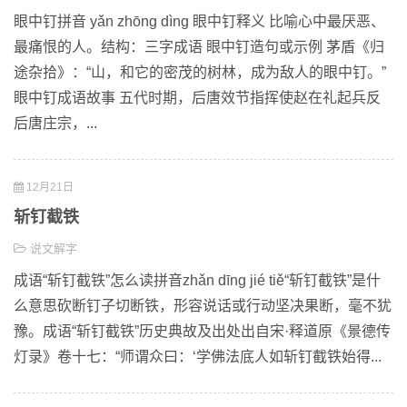
眼中钉拼音 yǎn zhōng dìng 眼中钉释义 比喻心中最厌恶、
最痛恨的人。结构：三字成语 眼中钉造句或示例 茅盾《归
途杂拾》：“山，和它的密茂的树林，成为敌人的眼中钉。”
眼中钉成语故事 五代时期，后唐效节指挥使赵在礼起兵反
后唐庄宗，...
12月21日
斩钉截铁
说文解字
成语“斩钉截铁”怎么读拼音zhǎn dīng jié tiě“斩钉截铁”是什
么意思砍断钉子切断铁，形容说话或行动坚决果断，毫不犹
豫。成语“斩钉截铁”历史典故及出处出自宋·释道原《景德传
灯录》卷十七：“师谓众曰：‘学佛法底人如斩钉截铁始得...