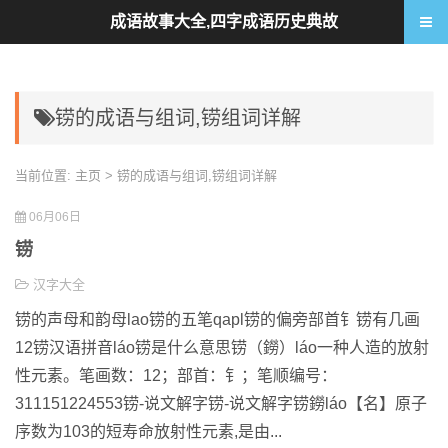
成语故事大全,四字成语历史典故
铹的成语与组词,铹组词详解
当前位置:
主页
> 铹的成语与组词,铹组词详解
06月06日
铹
汉字大全
铹的声母和韵母lao铹的五笔qapl铹的偏旁部首钅铹有几画
12铹汉语拼音láo铹是什么意思铹（鐒）láo一种人造的放射
性元素。笔画数：12；部首：钅；笔顺编号：
311151224553铹-说文解字铹-说文解字铹鐒láo【名】原子
序数为103的短寿命放射性元素,是由...