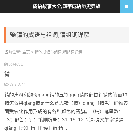
成语故事大全,四字成语历史典故
锖的成语与组词,锖组词详解
当前位置:
主页
> 锖的成语与组词,锖组词详解
06月03日
锖
汉字大全
锖的声母和韵母qiang锖的五笔qgeg锖的部首钅锖的笔画13
锖怎么拼qiāng锖是什么意思锖（錆）qiāng〔锖色〕矿物表
面受氧化作用形成的有各种颜色的薄膜。（錆）笔画数：
13；部首：钅；笔顺编号：3111511212锖-说文解字锖錆
qiāng【形】精〖fine〗锖,精...