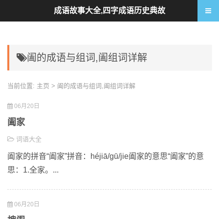
成语故事大全,四字成语历史典故
阖的成语与组词,阖组词详解
当前位置:
主页
> 阖的成语与组词,阖组词详解
06月20日
阖家
词语大全
阖家的拼音“阖家”拼音：héjiā/gū/jie阖家的意思“阖家”的意
思：1.全家。...
06月20日