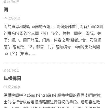
06月03日
阖
汉字大全
阖的声母和韵母he阖的五笔ufcl阖偏旁部首门阖有几画13阖
的拼音hé阖的含义阖（闔）hé全，总共：阖家。阖城。关
闭：阖户。阖门静居。门扇：仲春之月“耕者少舍，乃修阖
扇”。笔画数：13；部首：门；笔顺编号：4阖的出处阖闔
hé【名】(形声。...
02月02日
纵横捭阖
说文解字
纵横捭阖拼音zòng héng bǎi hé 纵横捭阖的意思 战国时策
士为推行合纵或连横策略而进行游说的手段。后形容在政