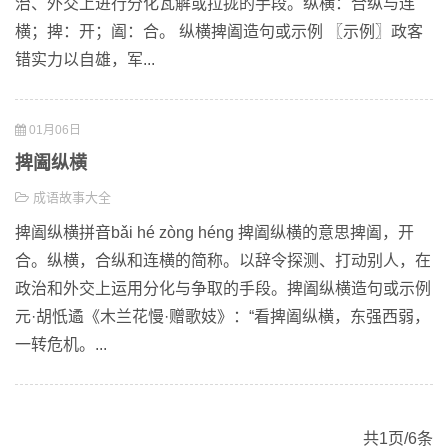
治、外交上进行分化瓦解或拉拢的手段。纵横：合纵与连
横；捭：开；阖：合。 纵横捭阖造句或示例 〖示例〗政客
错实力以自雄，军...
01月06日
捭阖纵横
成语故事大全
捭阖纵横拼音bǎi hé zòng héng 捭阖纵横的意思捭阖，开
合。纵横，合纵和连横的简称。以辞令探测、打动别人，在
政治和外交上运用分化与争取的手段。捭阖纵横造句或示例
元·胡忯遹《木兰花慢·赠歌妓》：“看捭阖纵横，东强西弱，
一转危机。...
共1页/6条