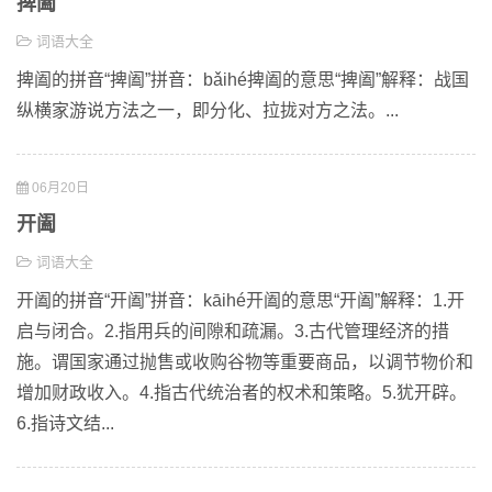
捭阖
词语大全
捭阖的拼音“捭阖”拼音：bǎihé捭阖的意思“捭阖”解释：战国
纵横家游说方法之一，即分化、拉拢对方之法。...
06月20日
开阖
词语大全
开阖的拼音“开阖”拼音：kāihé开阖的意思“开阖”解释：1.开
启与闭合。2.指用兵的间隙和疏漏。3.古代管理经济的措
施。谓国家通过抛售或收购谷物等重要商品，以调节物价和
增加财政收入。4.指古代统治者的权术和策略。5.犹开辟。
6.指诗文结...