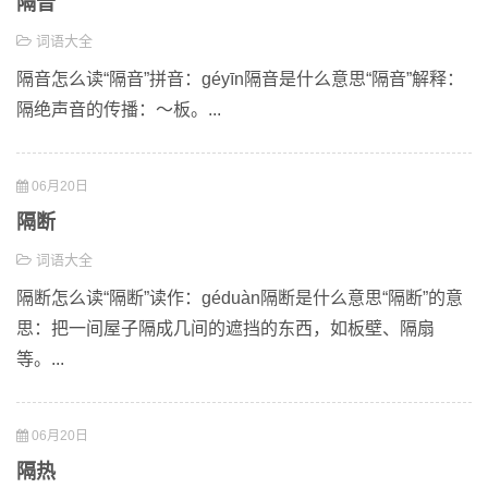
隔音
词语大全
隔音怎么读“隔音”拼音：géyīn隔音是什么意思“隔音”解释：
隔绝声音的传播：～板。...
06月20日
隔断
词语大全
隔断怎么读“隔断”读作：géduàn隔断是什么意思“隔断”的意
思：把一间屋子隔成几间的遮挡的东西，如板壁、隔扇
等。...
06月20日
隔热