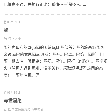
此情意不通，思想有距离：感情～ㄧ消除～。...
06月09日
隔
汉字大全
隔的声母和韵母ge隔的五笔bgkh隔部首阝隔的笔画12隔怎
么读gé隔的意思隔gé遮断：隔开。隔离。隔绝。隔断。阻
隔。相去有一段距离：隔壁。隔年。隔行（h俷g）。隔岸观
火（喻见人遇到困难，漠不关心，采取观望或看热闹的态
度）。隔墙有耳。思...
03月15日
与世隔绝
四字成语解释及历史典故