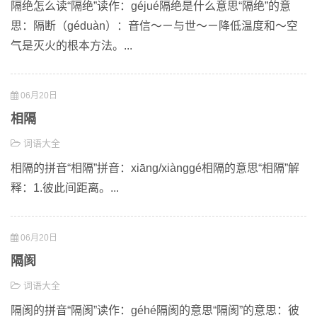
隔绝怎么读“隔绝”读作：géjué隔绝是什么意思“隔绝”的意
思：隔断（géduàn）：音信～ㄧ与世～ㄧ降低温度和～空
气是灭火的根本方法。...
06月20日
相隔
词语大全
相隔的拼音“相隔”拼音：xiāng/xiànggé相隔的意思“相隔”解
释：1.彼此间距离。...
06月20日
隔阂
词语大全
隔阂的拼音“隔阂”读作：géhé隔阂的意思“隔阂”的意思：彼