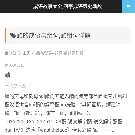
成语故事大全,四字成语历史典故
靧的成语与组词,靧组词详解
当前位置:
主页
> 靧的成语与组词,靧组词详解
06月07日
靧
汉字大全
靧的声母和韵母hui靧的五笔无靧的偏旁部首面靧有几画21
靧汉语拼音huì靧的解释靧huì洗脸：“其间面垢，燂潘请
靧。”笔画数：21；部首：面；笔顺编号：
132522111251212511134靧-说文解字靧-说文解字靧靧
huì【动】洗脸〖washtheface〗倩女之靧面。——...