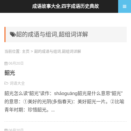
成语故事大全,四字成语历史典故
韶的成语与组词,韶组词详解
当前位置:
主页
> 韶的成语与组词,韶组词详解
06月20日
韶光
词语大全
韶光怎么读“韶光”读作：sháoguāng韶光是什么意思“韶光”
的意思：①美好的光阴(多指春天)：美好韶光一片。②比喻
青年时期：珍惜韶光。...
06月20日