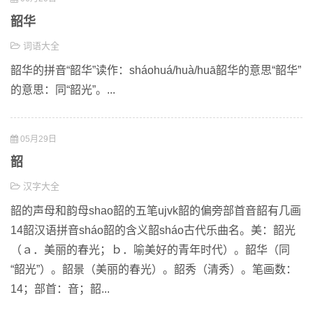
韶华
词语大全
韶华的拼音“韶华”读作：sháohuá/huà/huā韶华的意思“韶华”
的意思：同“韶光”。...
05月29日
韶
汉字大全
韶的声母和韵母shao韶的五笔ujvk韶的偏旁部首音韶有几画
14韶汉语拼音sháo韶的含义韶sháo古代乐曲名。美：韶光
（ａ．美丽的春光；ｂ．喻美好的青年时代）。韶华（同
“韶光”）。韶景（美丽的春光）。韶秀（清秀）。笔画数：
14；部首：音；韶...