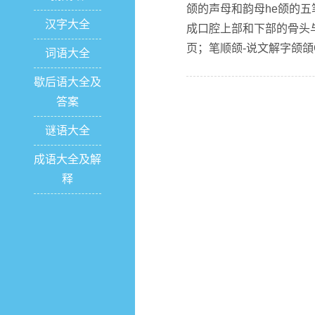
颌的声母和韵母he颌的五
汉字大全
成口腔上部和下部的骨头
页；笔顺颌-说文解字颌頜G
词语大全
歇后语大全及
答案
谜语大全
成语大全及解
释