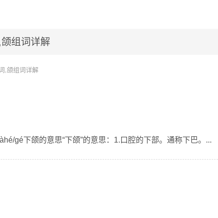
,颌组词详解
词,颌组词详解
àhé/gé下颌的意思“下颌”的意思：1.口腔的下部。通称下巴。...