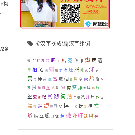
é构
：
按汉字找成语|汉字组词
/2条
屉
煳
菟
廊
庑
耤
遗
霏
咿
骍
椤
裒
伯
淞
琏
洣
桕
翮
拷
蛙
堶
罘
绝
覈
继
茅
莨
事
奀
稇
鸪
诙
砷
蜜
氙
瘛
胜
遬
赫
喙
粮
咒
囵
拭
窳
躄
梣
銮
拌
劐
睡
殓
桷
棰
呫
暠
鸊
鹏
彻
徇
沽
缃
粘
盥
屋
薆
邕
抪
卑
做
古
輮
襫
绠
悖
拦
嫖
跘
蚜
掿
殄
狁
于
哳
萩
觱
褐
酏
蜷
暖
旰
啴
痲
互
风
鉮
雹
佊
獍
须