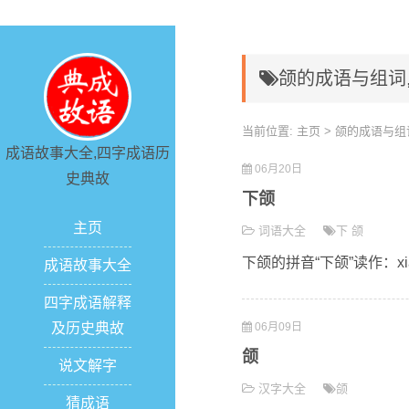
颌的成语与组词
当前位置:
主页
> 颌的成语与组
成语故事大全,四字成语历
06月20日
史典故
下颌
主页
词语大全
下
颌
下颌的拼音“下颌”读作：xi
成语故事大全
四字成语解释
及历史典故
06月09日
颌
说文解字
汉字大全
颌
猜成语