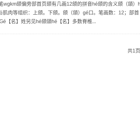
笔wgkm颌偏旁部首页颌有几画12颌的拼音hé颌的含义颌（頜）h
与肌肉等组织：上颌。下颌。颌（頜）gé口。笔画数：12；部首
é【名】姓另见hé颌頜hé【名】多数脊椎...
共1页