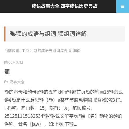
成语故事大全,四字成语历史典故
颚的成语与组词,颚组词详解
当前位置:
主页
> 颚的成语与组词,颚组词详解
06月07日
颚
汉字大全
颚的声母和韵母e颚的五笔kkfm颚部首页颚的笔画15颚怎么
读è颚是什么意思颚（顎）è某些节肢动物摄取食物的器官。
同“腭”。笔画数：15；部首：页；笔顺编号：
251251115132534颚-颚-说文解字颚顎è【名】动物的颌的
俗称。骨名〖jaw〗。如:上颚;下颚...