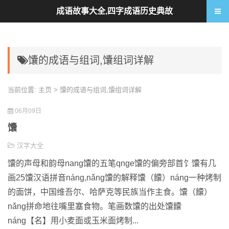
成语故事大全,四字成语历史典故
馕的成语与组词,馕组词详解
当前位置:
主页
> 馕的成语与组词,馕组词详解
06月09日
馕
汉字大全
馕的声母和韵母nang馕的五笔qnge馕的偏旁部首饣馕有几
画25馕汉语拼音náng,nǎng馕的解释馕（饢）náng一种烤制
的面饼，中国维吾尔、哈萨克等民族当作主食。馕（饢）
nǎng拼命地往嘴里塞食物。笔画数馕的出处馕饢
náng【名】用小麦面或玉米面烤制...