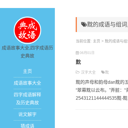
黕的成语与组词
当前位置:
主页
> 黕的成语与组
成语故事大全,四字成语历
06月01日
史典故
黕
主页
汉字大全
黕
黕的声母和韵母dan黕的
成语故事大全
“翠幕黕以云布。”弄脏：
四字成语解释
2543121144444535
及历史典故
说文解字
猜成语