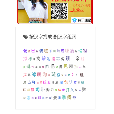
按汉字找成语|汉字组词
巳
唗
瘦
喋
袒
儗
装
環
潜
汞
鸀
貈
啲
屈
蜔
亲
龄
颏
拟
拘
恚
咐
栲
搦
俾
胥
浅
莽
厾
领
砩
悒
酢
挺
痹
悾
氚
葑
蓍
猪
扈
搔
轼
謼
朋
渹
琏
爿
砒
搓
僦
藊
仃
銙
卑
淌
倢
古
郸
绞
骑
僽
辀
滆
膫
澼
捃
蟒
缩
稞
涓
稕
弊
姆
带
礞
恸
打
久
刃
倩
联
利
癖
撮
傕
巨
季
卿
晏
苓
恶
焖
劫
炅
祖
点
塾
牝
莂