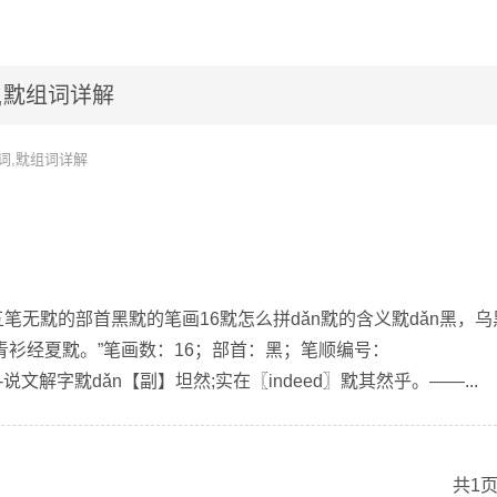
,黕组词详解
词,黕组词详解
五笔无黕的部首黑黕的笔画16黕怎么拼dǎn黕的含义黕dǎn黑，乌
“青衫经夏黕。”笔画数：16；部首：黑；笔顺编号：
黕-黕-说文解字黕dǎn【副】坦然;实在〖indeed〗黕其然乎。——...
共1页