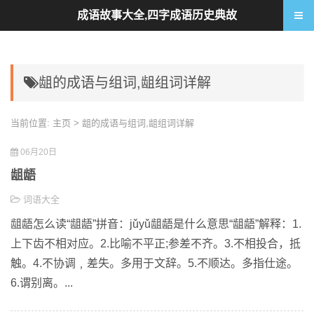
成语故事大全,四字成语历史典故
龃的成语与组词,龃组词详解
当前位置:
主页
> 龃的成语与组词,龃组词详解
06月20日
龃龉
词语大全
龃龉怎么读“龃龉”拼音：jǔyǔ龃龉是什么意思“龃龉”解释：1.
上下齿不相对应。2.比喻不平正;参差不齐。3.不相投合，抵
触。4.不协调﹐差失。多用于文辞。5.不顺达。多指仕途。
6.谓别离。...