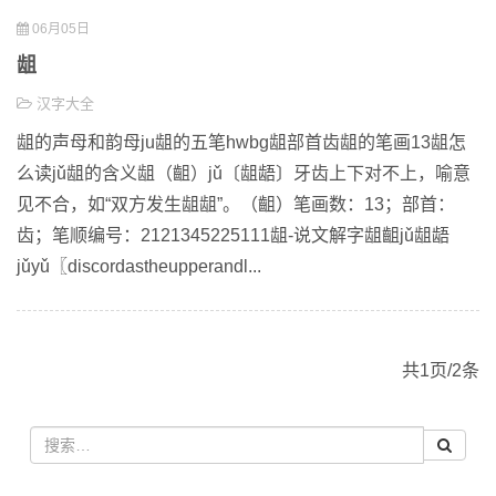
06月05日
龃
汉字大全
龃的声母和韵母ju龃的五笔hwbg龃部首齿龃的笔画13龃怎
么读jǔ龃的含义龃（齟）jǔ〔龃龉〕牙齿上下对不上，喻意
见不合，如“双方发生龃龃”。（齟）笔画数：13；部首：
齿；笔顺编号：2121345225111龃-说文解字龃齟jǔ龃龉
jǔyǔ〖discordastheupperandl...
共1页/2条