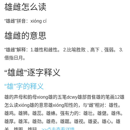
雄雌怎么读
“雄雌”拼音：xióng cí
雄雌的意思
“雄雌”解释：1.雄性和雌性。 2.比喻胜败﹑高下﹑强弱。 3.
借指日月。
“雄雌”逐字释义
“雄”字的释义
雄的声母和韵母xiong雄的五笔dcwy雄部首隹雄的笔画12雄
怎么读xióng雄的意思雄xióng阳性的，与“雌”相对：雄性。
雄鸡。雄狮。雄蕊。雄蜂。强有力的：雄壮。雄健。雄伟。
雄厚。雄浑。雄劲。雄奇。雄踞。雄视。雄姿。雄心。雄
关。雄图。雄辩...
>>点击查看详情