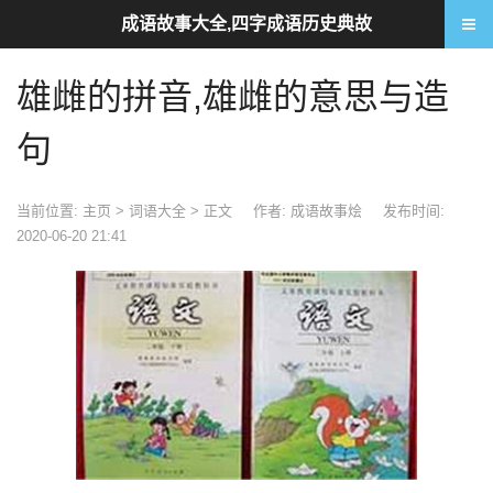
成语故事大全,四字成语历史典故
雄雌的拼音,雄雌的意思与造
句
当前位置:
主页
>
词语大全
> 正文
作者: 成语故事烩
发布时间:
2020-06-20 21:41