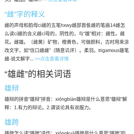
“雌”字的释义
雌的声母和韵母ci雌的五笔hxwy雌部首隹雌的笔画14雌怎
么读cí雌的含义雌cí母的，阴性的，与“雄”相对：雌性。雌
花。雌雄。〔雌黄〕矿物，橙黄色，可做颜料，古时用来涂
改文字，如“信口雌雌”（随意讥评）。柔羽。trigamous雄笔
雌-说文解字...
>>点击查看详情
“雄雌”的相关词语
雄辩
雄辩的拼音“雄辩”拼音：xióngbiàn雄辩是什么意思“雄辩”解
释：1.有力的辩论。2.谓谈论具有说服力。
雄跨
雄跨怎么读“雄跨”读作：xióngkuà雄跨是什么意思“雄跨”的