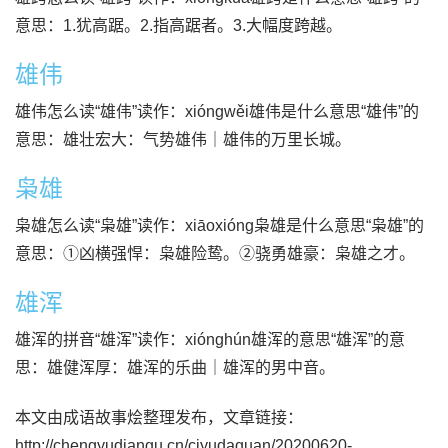
意思：1.犹高踞。2.指高踞者。3.大幅度跨越。
雄伟
雄伟怎么读“雄伟”读作：xióngwěi雄伟是什么意思“雄伟”的
意思：雄壮宏大：气势雄伟｜雄伟的万里长城。
枭雄
枭雄怎么读“枭雄”读作：xiāoxióng枭雄是什么意思“枭雄”的
意思：①凶横强悍：枭雄险鸷。②骁勇雄豪：枭雄之才。
雄浑
雄浑的拼音“雄浑”读作：xiónghún雄浑的意思“雄浑”的意
思：雄健浑厚：雄浑的乐曲｜雄浑的男中音。
本文由成语故事烩整理发布，文章链接：
http://chengyudiangu.cn/ciyudaquan/20200620-