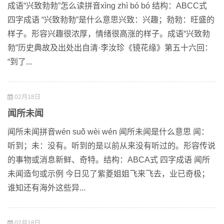
成语“兴致勃勃”怎么读拼音xìng zhì bó bó 结构：ABCC式
四字成语 “兴致勃勃”是什么意思兴致：兴趣；勃勃：旺盛的
样子。形容兴趣很浓厚，情绪很高涨的样子。成语“兴致勃
勃”历史典故及出处出自清·李汝珍《镜花缘》第五十六回：
“到了...
02月18日
闻所未闻
闻所未闻拼音wén suǒ wèi wén 闻所未闻是什么意思 闻：
听到；未：没有。听到的是以前从来没有听过的。形容传说
的事物或消息新鲜、奇特。结构：ABCA式 四字成语 闻所
未闻造句或示例 今日见了紫菱姐姐飞来飞去，业已奇极；
谁知还有海外这些异...
02月18日