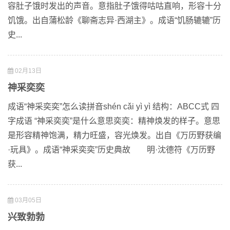
容肚子饿时发出的声音。意指肚子饿得咕咕直响，形容十分
饥饿。出自蒲松龄《聊斋志异·西湖主》。成语“饥肠辘辘”历
史...
02月13日
神采奕奕
成语“神采奕奕”怎么读拼音shén cǎi yì yì 结构：ABCC式 四
字成语 “神采奕奕”是什么意思奕奕：精神焕发的样子。意思
是形容精神饱满，精力旺盛，容光焕发。出自《万历野获编
·玩具》。成语“神采奕奕”历史典故 明·沈德符《万历野
获...
03月05日
兴致勃勃