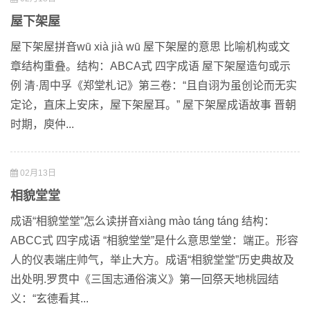
屋下架屋
屋下架屋拼音wū xià jià wū 屋下架屋的意思 比喻机构或文
章结构重叠。结构：ABCA式 四字成语 屋下架屋造句或示
例 清·周中孚《郑堂札记》第三卷：“且自诩为虽创论而无实
定论，直床上安床，屋下架屋耳。” 屋下架屋成语故事 晋朝
时期，庾仲...
02月13日
相貌堂堂
成语“相貌堂堂”怎么读拼音xiàng mào táng táng 结构：
ABCC式 四字成语 “相貌堂堂”是什么意思堂堂：端正。形容
人的仪表端庄帅气，举止大方。成语“相貌堂堂”历史典故及
出处明.罗贯中《三国志通俗演义》第一回祭天地桃园结
义：“玄德看其...