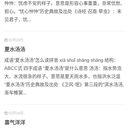
忡忡：忧虑不安的样子。意思是形容心事重重，非常忧愁、
担心。“忧心忡忡”历史典故及出处《诗经·召南·草虫》：未
见君子，忧...
02月18日
夏水汤汤
成语“夏水汤汤”怎么读拼音 xià shuǐ shāng shāng 结构：
ABCC式 四字成语 “夏水汤汤”是什么意思 汤汤：指水势浩
大、水流很急的样子。意思是夏天雨水多，也指洪水泛滥
“夏水汤汤”历史典故及出处 《卫风·氓》第三段的“淇水汤汤,
渐车帷裳...
02月18日
喜气洋洋