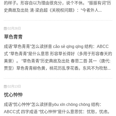
的样子。形容自以为理由很充分，说个不休。 “振振有词”历
史典故及出处 清·梁启超《关税权问题》：“今者外人...
02月26日
草色青青
成语“草色青青”怎么读拼音 cǎo sè qīng qīng 结构：ABCC
式 “草色青青”是什么意思 形容草长得好（多用于形容春天的
美景）。 “草色青青”历史典故及出处 春思二首·其一（唐代:
贾至）草色青青柳色黄，桃花历乱李花香。东风不为吹愁...
02月13日
忧心忡忡
成语“忧心忡忡”怎么读拼音yōu xīn chōng chōng 结构：
ABCC式 四字成语 “忧心忡忡”是什么意思忧：忧愁，忧虑。