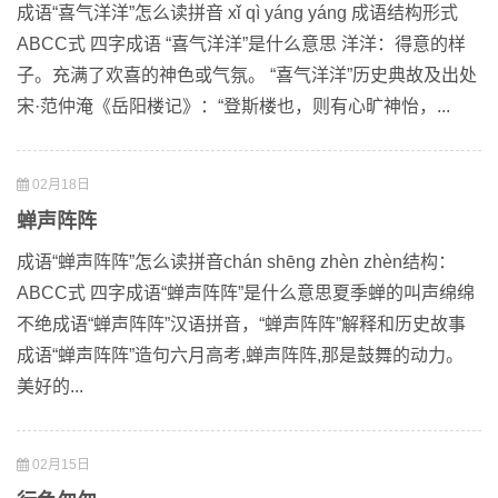
成语“喜气洋洋”怎么读拼音 xǐ qì yáng yáng 成语结构形式
ABCC式 四字成语 “喜气洋洋”是什么意思 洋洋：得意的样
子。充满了欢喜的神色或气氛。 “喜气洋洋”历史典故及出处
宋·范仲淹《岳阳楼记》：“登斯楼也，则有心旷神怡，...
02月18日
蝉声阵阵
成语“蝉声阵阵”怎么读拼音chán shēng zhèn zhèn结构：
ABCC式 四字成语“蝉声阵阵”是什么意思夏季蝉的叫声绵绵
不绝成语“蝉声阵阵”汉语拼音，“蝉声阵阵”解释和历史故事
成语“蝉声阵阵”造句六月高考,蝉声阵阵,那是鼓舞的动力。
美好的...
02月15日