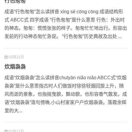
行色匆匆
成语“行色匆匆”怎么读拼音 xíng sè cōng cōng 成语结构形
式 ABCC式 四字成语 “行色匆匆”是什么意思 行色：外出时
的神态。匆匆：慌慌张张的样子。匆匆忙忙地出行。形容出
发前的行动神态匆忙急促。 “行色匆匆”历史典故及出处 ...
03月21日
炊烟袅袅
成语“炊烟袅袅”怎么读拼音chuīyān niǎo niǎo ABCC式“炊烟
袅袅”是什么意思指古时人们做饭时徐徐轻烟回旋上升，随
风而逝的景象，也指摇曳貌，飘动貌，也形容香气散发。成
语“炊烟袅袅”造句傍晚,小山村家家户户炊烟袅袅。落霞余辉
里的大...
02月11日