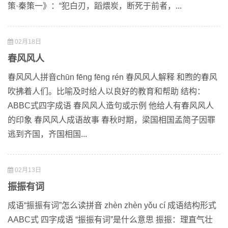
策·秦策一》：“犯白刃，蹈煨炭，断死于前者，...
02月18日
春风风人
春风风人拼音chūn fēng fēng rén 春风风人解释 和煦的春风
吹拂着人们。比喻及时给人以良好的教育和帮助 结构：
ABBC式四字成语 春风风人造句或示例 他给人有春风风人
的印象 春风风人成语故事 春秋时期，梁国相国孟简子因罪
逃到齐国，齐国相国...
02月13日
振振有词
成语“振振有词”怎么读拼音 zhèn zhèn yǒu cí 成语结构形式
AABC式 四字成语 “振振有词”是什么意思 振振：理直气壮