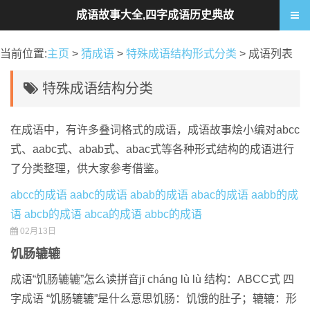
成语故事大全,四字成语历史典故
当前位置:
主页
>
猜成语
>
特殊成语结构形式分类
> 成语列表
特殊成语结构分类
在成语中，有许多叠词格式的成语，成语故事烩小编对abcc
式、aabc式、abab式、abac式等各种形式结构的成语进行
了分类整理，供大家参考借鉴。
abcc的成语
aabc的成语
abab的成语
abac的成语
aabb的成
语
abcb的成语
abca的成语
abbc的成语
02月13日
饥肠辘辘
成语“饥肠辘辘”怎么读拼音jī cháng lù lù 结构：ABCC式 四
字成语 “饥肠辘辘”是什么意思饥肠：饥饿的肚子；辘辘：形