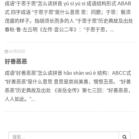
成语“于思于思”怎么读拼音 yú sī yú sī 成语结构形式 ABAB
式 四字成语 “于思于思”是什么意思 思：同腮；于思：鬓须
茂盛的样子。指胡须长而多的人 “于思于思”历史典故及出处
春秋·鲁·左丘明《左传·宣公二年》：“于思于思，...
02月26日
好善恶恶
成语“好善恶恶”怎么读拼音 hǎo shàn wù è 结构：ABCC式
“好善恶恶”是什么意思 意思是崇尚美善，憎恨丑恶。 “好善
恶恶”历史典故及出处 《说岳全传》第七三回：“好善恶恶，
人人如此。”...