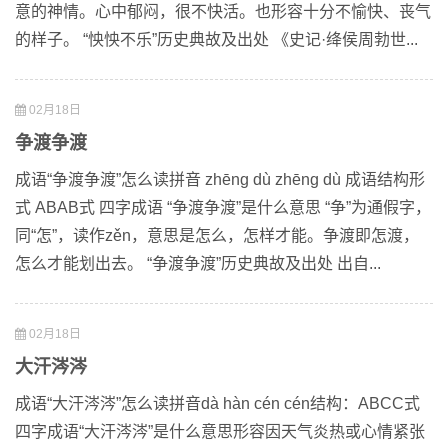
意的神情。心中郁闷，很不快活。也形容十分不愉快、丧气
的样子。 “怏怏不乐”历史典故及出处 《史记·绛侯周勃世...
02月18日
争渡争渡
成语“争渡争渡”怎么读拼音 zhēng dù zhēng dù 成语结构形
式 ABAB式 四字成语 “争渡争渡”是什么意思 “争”为通假字，
同“怎”，读作zěn，意思是怎么，怎样才能。争渡即怎渡，
怎么才能划出去。 “争渡争渡”历史典故及出处 出自...
02月18日
大汗涔涔
成语“大汗涔涔”怎么读拼音dà hàn cén cén结构：ABCC式
四字成语“大汗涔涔”是什么意思形容因天气炎热或心情紧张