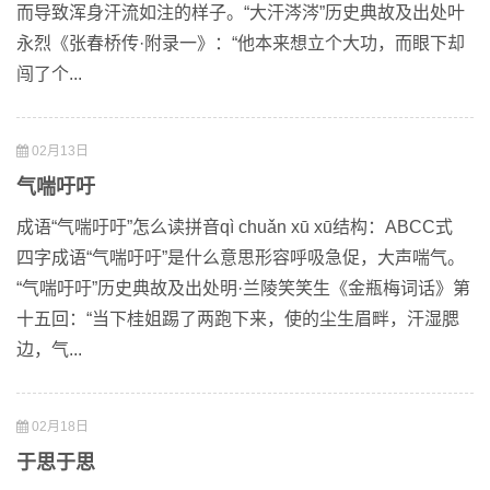
而导致浑身汗流如注的样子。“大汗涔涔”历史典故及出处叶
永烈《张春桥传·附录一》：“他本来想立个大功，而眼下却
闯了个...
02月13日
气喘吁吁
成语“气喘吁吁”怎么读拼音qì chuǎn xū xū结构：ABCC式
四字成语“气喘吁吁”是什么意思形容呼吸急促，大声喘气。
“气喘吁吁”历史典故及出处明·兰陵笑笑生《金瓶梅词话》第
十五回：“当下桂姐踢了两跑下来，使的尘生眉畔，汗湿腮
边，气...
02月18日
于思于思