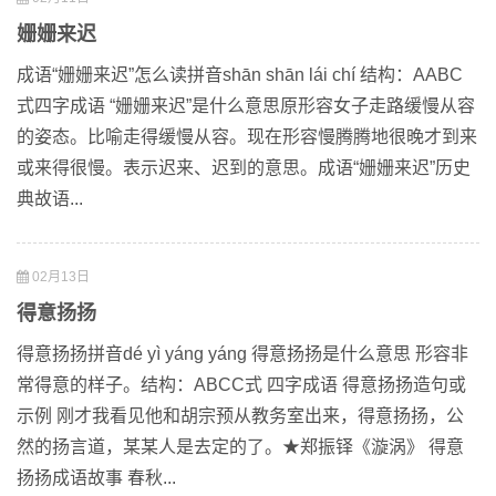
姗姗来迟
成语“姗姗来迟”怎么读拼音shān shān lái chí 结构：AABC
式四字成语 “姗姗来迟”是什么意思原形容女子走路缓慢从容
的姿态。比喻走得缓慢从容。现在形容慢腾腾地很晚才到来
或来得很慢。表示迟来、迟到的意思。成语“姗姗来迟”历史
典故语...
02月13日
得意扬扬
得意扬扬拼音dé yì yáng yáng 得意扬扬是什么意思 形容非
常得意的样子。结构：ABCC式 四字成语 得意扬扬造句或
示例 刚才我看见他和胡宗预从教务室出来，得意扬扬，公
然的扬言道，某某人是去定的了。★郑振铎《漩涡》 得意
扬扬成语故事 春秋...