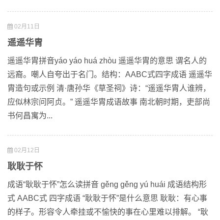
02月11日
遥遥华胄
遥遥华胄拼音yáo yáo huá zhòu 遥遥华胄的意思 谓名人的
远裔。嘲人自夸出于名门。结构：AABC式四字成语 遥遥华
胄造句或示例 清·唐孙华《草圣祠》诗：“遥遥华胄人谁辨，
应似林宗问阿贞。” 遥遥华胄成语故事 南北朝时期，吏部尚
书何昌寓为...
02月12日
耿耿于怀
成语“耿耿于怀”怎么读拼音 gěng gěng yú huái 成语结构形
式 AABC式 四字成语 “耿耿于怀”是什么意思 耿耿：有心事
的样子。形容令人牵挂或不愉快的事在心里难以排解。 “耿