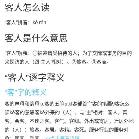
客人怎么读
“客人”拼音：kè rén
客人是什么意思
“客人”解释：①被邀请受招待的人；为了交际或事务的目的
来探访的人（跟‘主人’相对）。②旅客。③客商。
“客人”逐字释义
“客”字的释义
客的声母和韵母ke客的五笔ptkf客部首宀客的笔画9客怎么
读kè客的意思客kè外来的（人），与“主”相对：客人。宾
客。会客。不速之客。客气。客卿。外出或寄居，迁居外地
的（人）：旅客。客居。客籍。客死。服务行业的服务对
象：顾客。乘客...
>>点击查看详情