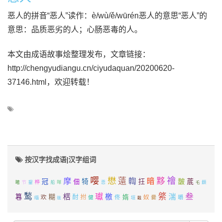
恶人的拼音“恶人”读作：è/wù/ě/wūrén恶人的意思“恶人”的
意思：品质恶劣的人；心肠恶毒的人。
本文由成语故事烩整理发布，文章链接：
http://chengyudiangu.cn/ciyudaquan/20200620-
37146.html，欢迎转载！
按汉字找成语|汉字组词
嘤
懋
禬
薳
黟
摩
輷
暗
冠
佃
犄
抂
皵
菧
桦
嘧
节
鋆
船
咩
恧
纇
乇
鹙
綮
叁
楛
瓛
湍
檄
篹
糊
媠
欢
酎
拊
佟
奴
皭
缁
健
爨
垣
戢
昽