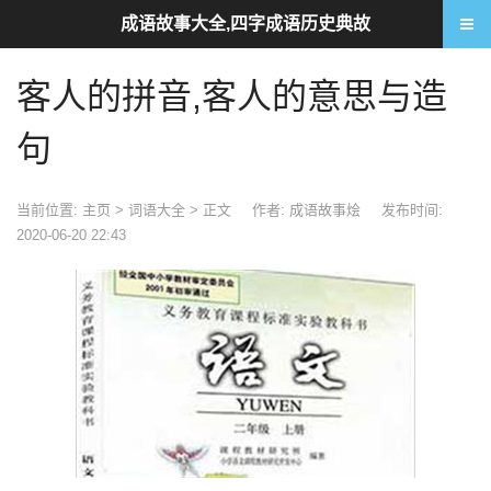
成语故事大全,四字成语历史典故
客人的拼音,客人的意思与造
句
当前位置:
主页
>
词语大全
> 正文
作者: 成语故事烩
发布时间:
2020-06-20 22:43