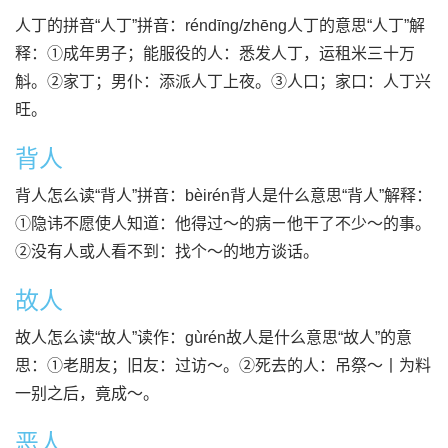
人丁的拼音“人丁”拼音：réndīng/zhēng人丁的意思“人丁”解
释：①成年男子；能服役的人：悉发人丁，运租米三十万
斛。②家丁；男仆：添派人丁上夜。③人口；家口：人丁兴
旺。
背人
背人怎么读“背人”拼音：bèirén背人是什么意思“背人”解释：
①隐讳不愿使人知道：他得过～的病ㄧ他干了不少～的事。
②没有人或人看不到：找个～的地方谈话。
故人
故人怎么读“故人”读作：gùrén故人是什么意思“故人”的意
思：①老朋友；旧友：过访～。②死去的人：吊祭～丨为料
一别之后，竟成～。
恶人