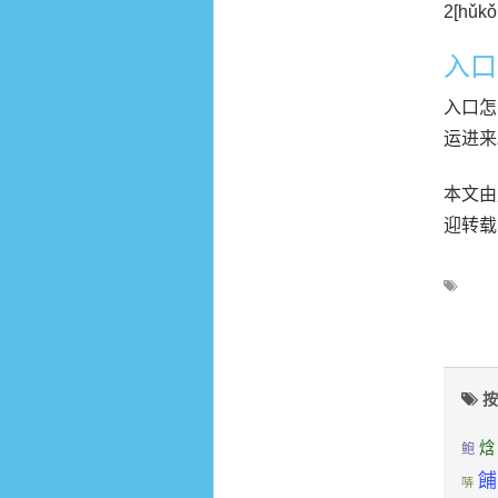
2[h
入口
入口怎
运进来
本文由成
迎转载
按
焓
鲍
餔
哢