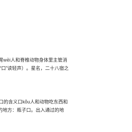
介胃wèi人和脊椎动物身体里主管消
“口”读轻声）。星名，二十八宿之
u口的含义口kǒu人和动物吃东西和
的地方：瓶子口。出入通过的地