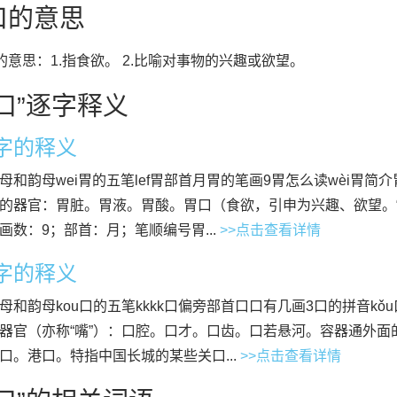
口的意思
”的意思：1.指食欲。 2.比喻对事物的兴趣或欲望。
口”逐字释义
”字的释义
母和韵母wei胃的五笔lef胃部首月胃的笔画9胃怎么读wèi胃简
的器官：胃脏。胃液。胃酸。胃口（食欲，引申为兴趣、欲望。
画数：9；部首：月；笔顺编号胃...
>>点击查看详情
”字的释义
母和韵母kou口的五笔kkkk口偏旁部首口口有几画3口的拼音kǒ
器官（亦称“嘴”）：口腔。口才。口齿。口若悬河。容器通外面
口。港口。特指中国长城的某些关口...
>>点击查看详情