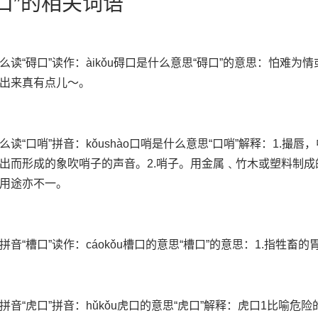
胃口”的相关词语
么读“碍口”读作：àikǒu碍口是什么意思“碍口”的意思：怕难
出来真有点儿～。
么读“口哨”拼音：kǒushào口哨是什么意思“口哨”解释：1.
出而形成的象吹哨子的声音。2.哨子。用金属﹑竹木或塑料制
用途亦不一。
拼音“槽口”读作：cáokǒu槽口的意思“槽口”的意思：1.指牲畜
拼音“虎口”拼音：hǔkǒu虎口的意思“虎口”解释：虎口1比喻