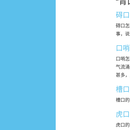
“
碍口
碍口怎
事，说
口哨
口哨怎
气流涌
甚多，
槽口
槽口的
虎口
虎口的