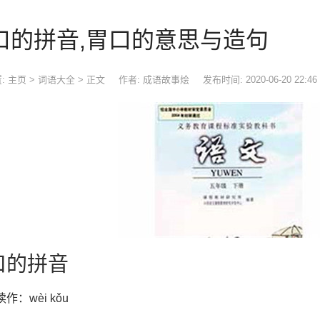
口的拼音,胃口的意思与造句
:
主页
>
词语大全
> 正文
作者: 成语故事烩
发布时间: 2020-06-20 22:46
口的拼音
读作：wèi kǒu