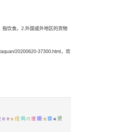
中。指饮食。2.外国或外地区的货物
uan/20200620-37300.html，欢
娠
戍
贤
缴
鸰
玃
貘
闩
硊
罘
怿
督
唏