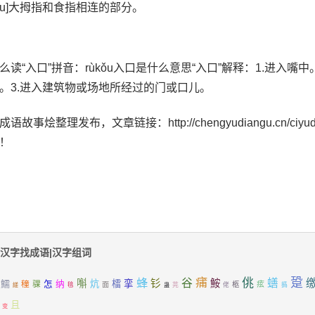
ǔkǒu]大拇指和食指相连的部分。
么读“入口”拼音：rùkǒu入口是什么意思“入口”解释：1.进入嘴
。3.进入建筑物或场地所经过的门或口儿。
语故事烩整理发布，文章链接：http://chengyudiangu.cn/ciyudaq
！
汉字找成语|汉字组词
跫
蜂
痡
佻
谷
蟮
嘝
钐
鮟
鱬
纳
炕
檑
挛
穜
骒
怎
痃
面
柩
毰
芫
佬
撝
縒
蛊
且
变