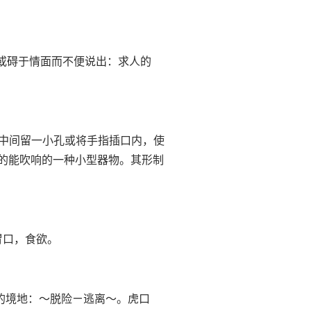
为情或碍于情面而不便说出：求人的
撮唇，中间留一小孔或将手指插口内，使
成的能吹响的一种小型器物。其形制
的胃口，食欲。
危险的境地：～脱险ㄧ逃离～。虎口