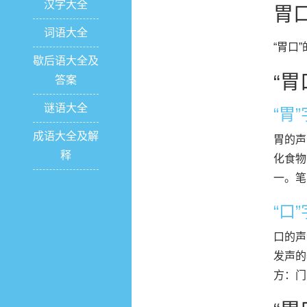
汉字大全
胃
词语大全
“胃口
歇后语大全及
“胃
答案
谜语大全
“胃
成语大全及解
胃的声
释
化食物
一。笔
“口
口的声
发声的
方：门