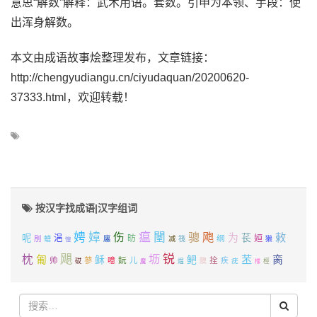
意思“解数”解释：武术用语。套数。引申为本领、手段：使
出浑身解数。
本文由成语故事烩整理发布，文章链接：
http://chengyudiangu.cn/ciyudaquan/20200620-
37333.html，欢迎转载！
按汉字找成语|汉字组词
娉
嫜
瘟
闉
飑
伤
骢
为
敕
苌
呢
浥
昉
纲
姮
刖
螗
廛
减
筏
獭
惶
飓
坜
锐
枕
匍
苤
脔
稣
鲃
鈨
拴
帅
蓼
噫
儿
疾
砹
隩
疣
魔
煴
桱
樏