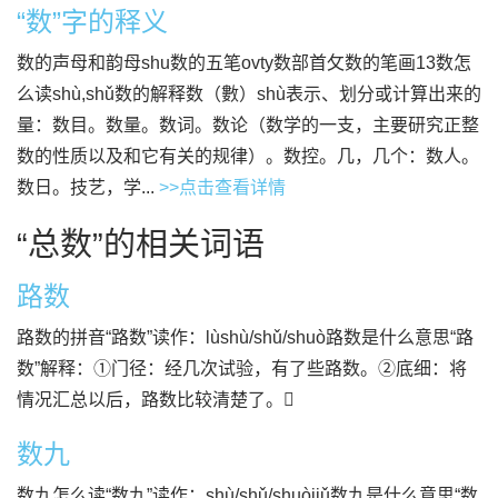
“数”字的释义
数的声母和韵母shu数的五笔ovty数部首攵数的笔画13数怎
么读shù,shǔ数的解释数（數）shù表示、划分或计算出来的
量：数目。数量。数词。数论（数学的一支，主要研究正整
数的性质以及和它有关的规律）。数控。几，几个：数人。
数日。技艺，学...
>>点击查看详情
“总数”的相关词语
路数
路数的拼音“路数”读作：lùshù/shǔ/shuò路数是什么意思“路
数”解释：①门径：经几次试验，有了些路数。②底细：将
情况汇总以后，路数比较清楚了。
数九
数九怎么读“数九”读作：shù/shǔ/shuòjiǔ数九是什么意思“数