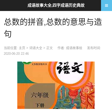
成语故事大全,四字成语历史典故
总数的拼音,总数的意思与造
句
当前位置:
主页
>
词语大全
> 正文
作者: 成语故事烩
发布时间:
2020-06-20 22:46