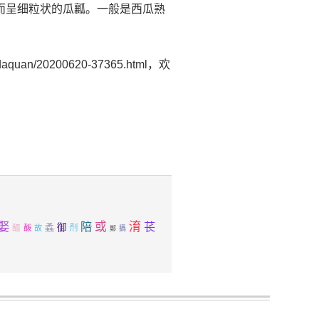
.松散而呈细粒状的瓜瓤。一般是西瓜熟
uan/20200620-37365.html，欢
娶
陪
或
淯
苌
蟊
御
醯
剂
酦
故
撝
鄚