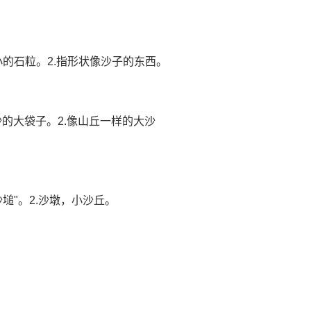
.细小的石粒。2.指形状像沙子的东西。
装着沙的大袋子。2.像山丘一样的大沙
"沙塠"。2.沙墩，小沙丘。
。