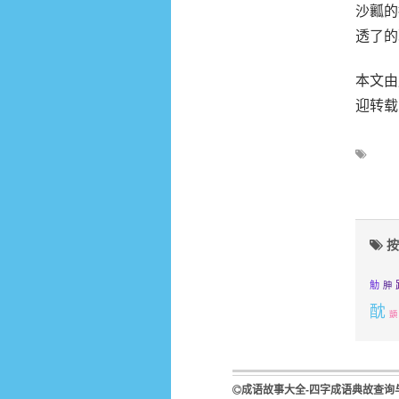
沙瓤的
透了的
本文由成
迎转载
按
觔
胂
酖
顗
成语故事大全-四字成语典故查询