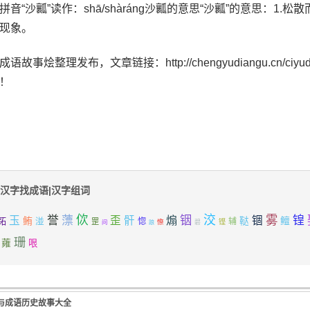
拼音“沙瓤”读作：shā/shàráng沙瓤的意思“沙瓤”的意思：1
现象。
语故事烩整理发布，文章链接：http://chengyudiangu.cn/ciyudaq
！
汉字找成语|汉字组词
佽
铟
洨
雾
誉
薸
煽
锽
玉
歪
骭
锢
鲔
鳣
跖
鞑
湴
惚
辅
罡
憏
铿
问
碧
踉
珊
蕹
哏
与成语历史故事大全