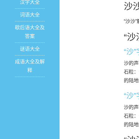
汉字大全
沙
词语大全
“沙沙
歇后语大全及
“沙
答案
谜语大全
“沙
成语大全及解
沙的声
释
石粒：
的陆地
“沙
沙的声
石粒：
的陆地