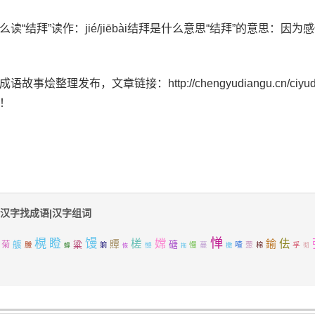
么读“结拜”读作：jié/jiēbài结拜是什么意思“结拜”的意思：
语故事烩整理发布，文章链接：http://chengyudiangu.cn/ciyudaq
！
汉字找成语|汉字组词
馒
惮
榥
瞪
嫦
槎
佉
鍮
粱
贉
磄
菊
艔
慢
蔓
喳
慸
孚
鰧
箣
憾
檄
棉
蟳
拖
彻
恢