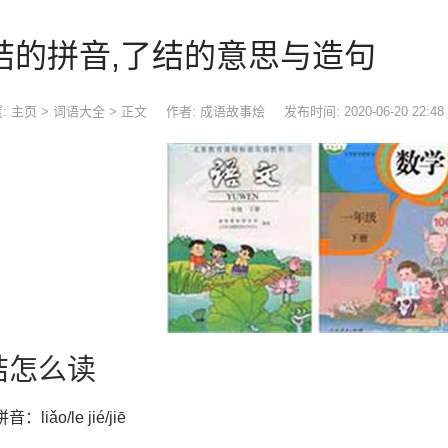
结的拼音,了结的意思与造句
:
主页
>
词语大全
> 正文
作者: 成语故事烩
发布时间: 2020-06-20 22:48
结怎么读
：liǎo/le jié/jiē