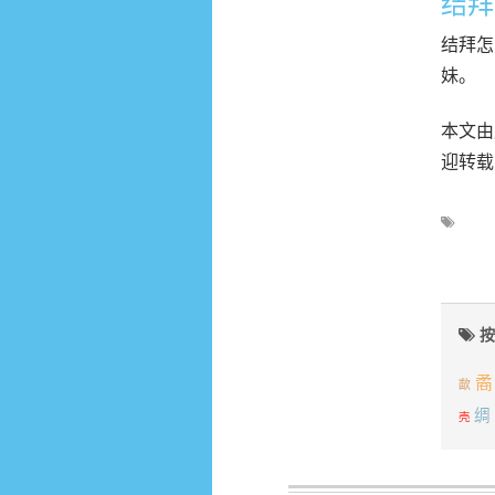
结拜
结拜怎
妹。
本文由成
迎转载
按
矞
歃
绸
壳