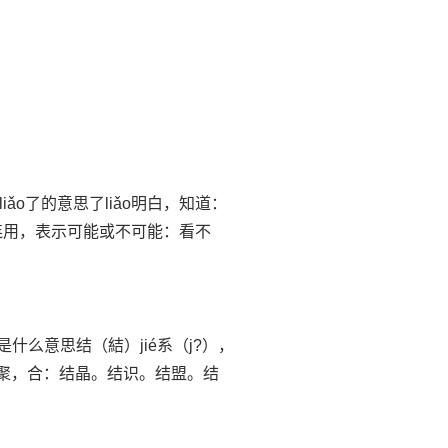
liǎo了的意思了liǎo明白，知道：
”连用，表示可能或不可能：看不
结是什么意思结（結）jié系（j?），
聚，合：结晶。结识。结盟。结