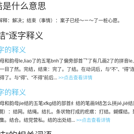
结是什么意思
”解释：解决；结束（事情）：案子已经～ㄧ～了一桩心愿。
结”逐字释义
”字的释义
母和韵母le,liao了的五笔bnh了偏旁部首乛了有几画2了的拼音le,
一目了然。完结，结束：完了。了结。在动词后，与“不”、“得
了。与“得”、“不得”前后...
>>点击查看详情
”字的释义
母和韵母jie结的五笔xfkg结的部首纟结的笔画9结怎么拼jié,jiē
僴）：结网。结绳。结扎。条状物打成的疙瘩：打结。蝴蝶结。
集。结合。结党营私。结的出处结...
>>点击查看详情