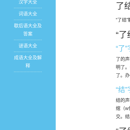
汉字大全
了
词语大全
“了结
歇后语大全及
“了
答案
谜语大全
“了
成语大全及解
了的声
释
明了。
了。办得
“结
结的声
绾（w
交。结