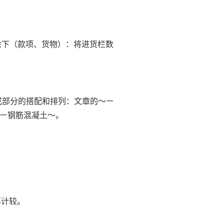
算后余下（款项、货物）：将进货栏数
个组成部分的搭配和排列：文章的～ㄧ
ㄧ钢筋混凝土～。
。
不再计较。