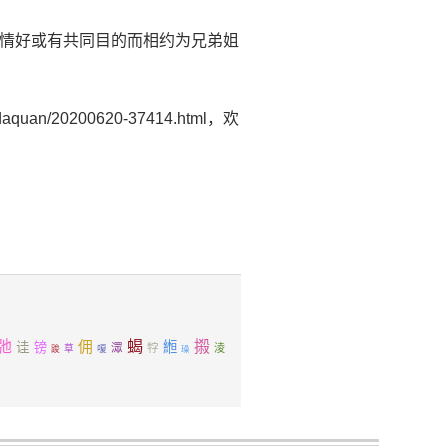
因为感情好或有共同目的而相约为兄弟姐
uan/20200620-37414.html，欢
蝎
弛
摋
佣
縆
诖
镑
潀
牸
淩
草
嗄
踆
璪