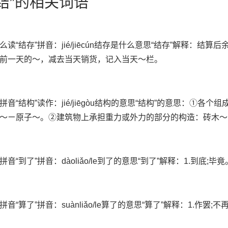
了结”的相关词语
么读“结存”拼音：jié/jiēcún结存是什么意思“结存”解释：结
前一天的～，减去当天销货，记入当天～栏。
拼音“结构”读作：jié/jiēgòu结构的意思“结构”的意思：①各
～ㄧ原子～。②建筑物上承担重力或外力的部分的构造：砖木～
音“到了”拼音：dàoliǎo/le到了的意思“到了”解释：1.到底;毕竟
音“算了”拼音：suànliǎo/le算了的意思“算了”解释：1.作罢;