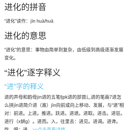
进化的拼音
“进化”读作：jìn huà/huā
进化的意思
“进化”的意思：事物由简单到复杂，由低级到高级逐渐发展
变化。
“进化”逐字释义
“进”字的释义
进的声母和韵母jin进的五笔fjpk进的部首辶进的笔画7进怎
么拼jìn进简介进（進）jìn向前或向上移动、发展，与“退”相
对：前进。上进。推进。跃进。进退。进取。进击。进驻。
进行（x妌g）。进而。入，往里去：进见。进谒。进谗。
吃，喝：进...
>>点击查看详情