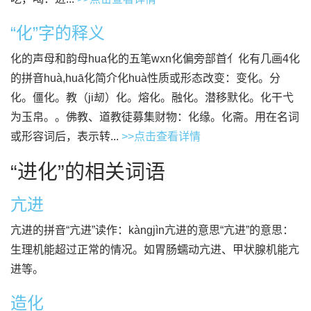
“化”字的释义
化的声母和韵母hua化的五笔wxn化偏旁部首亻化有几画4化
的拼音huà,huā化简介化huà性质或形态改变：变化。分
化。僵化。教（ji刼）化。熔化。融化。潜移默化。化干弋
为玉帛。。佛教、道教徒募集财物：化缘。化斋。用在名词
或形容词后，表示转...
>>点击查看详情
“进化”的相关词语
亢进
亢进的拼音“亢进”读作：kàngjìn亢进的意思“亢进”的意思：
生理机能超过正常的情况。如胃肠蠕动亢进、甲状腺机能亢
进等。
造化