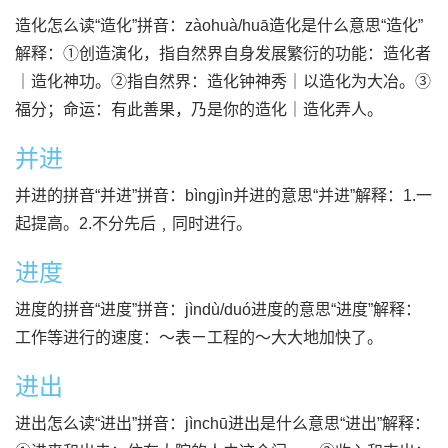
造化怎么读“造化”拼音：zàohuà/huā造化是什么意思“造化”
解释：①创造演化，指自然界自身发展繁衍的功能：造化者
｜造化神功。②指自然界：造化钟神秀｜以造化为大冶。③
福分；命运：有此善果，乃是你的造化｜造化弄人。
并进
并进的拼音“并进”拼音：bìngjìn并进的意思“并进”解释：1.一
起提高。2.不分先后﹐同时进行。
进度
进度的拼音“进度”拼音：jìndù/duó进度的意思“进度”解释：
工作等进行的速度：～表ㄧ工程的～大大地加快了。
进出
进出怎么读“进出”拼音：jìnchū进出是什么意思“进出”解释：