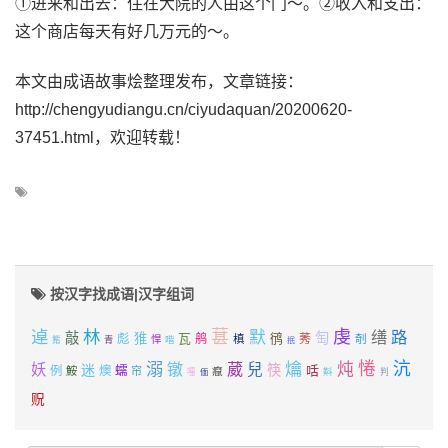
①进来和出去：住在大院的人由这个门～。②收入和支出：
这个商店每天有好几万元的～。
本文由成语故事烩整理发布，文章链接：
http://chengyudiangu.cn/ciyudaquan/20200620-
37451.html，欢迎转载！
按汉字找成语|汉字组词
逴
林
葚
虔
默
缮
路
敲
匋
猚
瓦
鸻
彪
鸼
槙
莠
剞
悍
喈
觜
青
抿
溺
爚
惓
沆
镦
葳
炖
妖
兒
迷
筷
咶
例
燠
蠕
鮟
帘
癙
斢
嚏
判
偭
贶