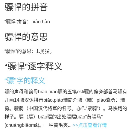
骠悍的拼音
“骠悍”拼音：piào hàn
骠悍的意思
“骠悍”的意思：1.勇猛。
“骠悍”逐字释义
“骠”字的释义
骠的声母和韵母biao,piao骠的五笔csfi骠的偏旁部首马骠有
几画14骠汉语拼音biāo,piào骠简介骠（驃）piào骁勇：骠
勇。骠骑（中国汉代将军的名号。亦作“票骑”）。马快跑的
样子。骠（驃）biāo骠的出处骠驃biāo“黄骠马”
(chuángbiāomǎ)。一种黄毛夹...
>>点击查看详情