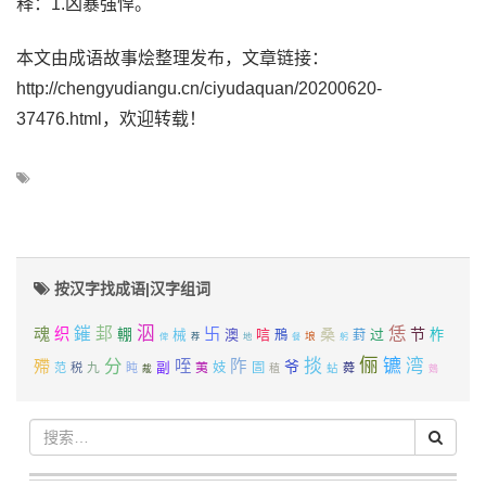
释：1.凶暴强悍。
本文由成语故事烩整理发布，文章链接：
http://chengyudiangu.cn/ciyudaquan/20200620-
37476.html，欢迎转载！
按汉字找成语|汉字组词
泅
恁
魂
鏙
邽
卐
织
桑
节
輣
澳
唁
过
柞
械
鳽
葑
埌
俾
荐
地
餐
躬
俪
分
掞
镳
湾
咥
阼
殢
爷
九
副
荑
妓
圁
范
税
盹
蛅
蕣
稙
胾
鴳