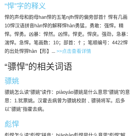
“悍”字的释义
悍的声母和韵母han悍的五笔njfh悍的偏旁部首忄悍有几画
10悍汉语拼音hàn悍的解释悍hàn勇猛，勇敢：强悍。精
悍。悍勇。凶暴：悍然。凶悍。悍吏。悍戾。强劲，急暴：
湍悍。急悍。笔画数：10；部首：忄；笔顺编号：4422悍
的出处悍猂hàn【形】...
>>点击查看详情
“骠悍”的相关词语
骠姚
骠姚怎么读“骠姚”读作：piàoyáo骠姚是什么意思“骠姚”的意
思：1.犹票姚。汉霍去病曾为骠姚校尉﹑骠骑将军。后多
以"骠姚"指霍去病。
彪悍
彪悍怎么读“彪悍”拼音：biāohàn彪悍是什么意思“彪悍”解