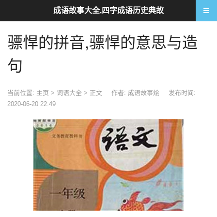
成语故事大全,四字成语历史典故
骠悍的拼音,骠悍的意思与造
句
当前位置:
主页
>
词语大全
> 正文
作者: 成语故事烩
发布时间:
2020-06-20 22:49