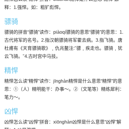
释：1.强悍。如：粗犷彪悍。
骠骑
骠骑的拼音“骠骑”读作：piàoqí骠骑的意思“骠骑”的意思：1.
古代将军的名号。2.指汉朝骠骑将军霍去病。3.指飞骑。唐
杜甫有《天育骠骑歌》﹐仇兆鳌注:"骠﹐疾走也。骠骑﹐犹
云飞骑。"4.古时宫中马技。
精悍
精悍怎么读“精悍”读作：jīnghàn精悍是什么意思“精悍”的意
思：①（人）精明能干：办事～。②（文笔等）精练犀利：
笔力～。
凶悍
凶悍怎么读“凶悍”拼音：xiōnghàn凶悍是什么意思“凶悍”解