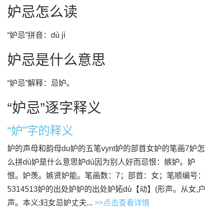
妒忌怎么读
“妒忌”拼音：dù jì
妒忌是什么意思
“妒忌”解释：忌妒。
“妒忌”逐字释义
“妒”字的释义
妒的声母和韵母du妒的五笔vynt妒的部首女妒的笔画7妒怎
么拼dù妒是什么意思妒dù因为别人好而忌恨：嫉妒。妒
恨。妒羡。嫉贤妒能。笔画数：7；部首：女；笔顺编号：
5314513妒的出处妒妒的出处妒妬dù【动】(形声。从女,户
声。本义:妇女忌妒丈夫...
>>点击查看详情