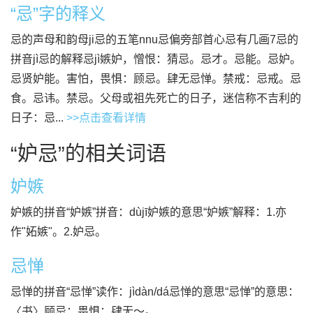
“忌”字的释义
忌的声母和韵母ji忌的五笔nnu忌偏旁部首心忌有几画7忌的
拼音jì忌的解释忌jì嫉妒，憎恨：猜忌。忌才。忌能。忌妒。
忌贤妒能。害怕，畏惧：顾忌。肆无忌惮。禁戒：忌戒。忌
食。忌讳。禁忌。父母或祖先死亡的日子，迷信称不吉利的
日子：忌...
>>点击查看详情
“妒忌”的相关词语
妒嫉
妒嫉的拼音“妒嫉”拼音：dùjī妒嫉的意思“妒嫉”解释：1.亦
作"妬嫉"。2.妒忌。
忌惮
忌惮的拼音“忌惮”读作：jìdàn/dá忌惮的意思“忌惮”的意思：
〈书〉顾忌；畏惧：肆无～。