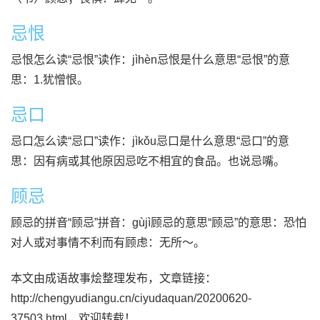
忌恨
忌恨怎么读“忌恨”读作：jìhèn忌恨是什么意思“忌恨”的意
思：1.犹憎恨。
忌口
忌口怎么读“忌口”读作：jìkǒu忌口是什么意思“忌口”的意
思：因有病或其他原因忌吃不相宜的食品。也说忌嘴。
顾忌
顾忌的拼音“顾忌”拼音：gùjì顾忌的意思“顾忌”的意思：恐怕
对人或对事情不利而有顾虑：无所～。
本文由成语故事烩整理发布，文章链接：
http://chengyudiangu.cn/ciyudaquan/20200620-
37503.html，欢迎转载！