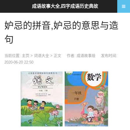
成语故事大全,四字成语历史典故
妒忌的拼音,妒忌的意思与造
句
当前位置:
主页
>
词语大全
> 正文
作者: 成语故事烩
发布时间:
2020-06-20 22:50