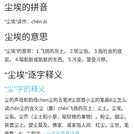
尘埃的拼音
“尘埃”读作：chén āi
尘埃的意思
“尘埃”的意思：1.飞扬的灰土。 2.犹尘俗。 3.指社会的底
层。 4.喻肮脏或肮脏的东西。 5.污染，蒙受污秽。
“尘埃”逐字释义
“尘”字的释义
尘的声母和韵母chen尘的五笔iff尘部首小尘的笔画6尘怎么
读chén尘的含义尘（塵）chén飞扬的灰土：尘土。尘埃。
尘垢。尘芥（尘土和小草，喻轻微的事物）。粉尘。烟尘。
甚嚣尘上。望尘莫及。佛家、道家指人间：红尘。尘世。笔
画数：6；尘的出...
>>点击查看详情