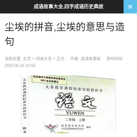
成语故事大全,四字成语历史典故
尘埃的拼音,尘埃的意思与造
句
当前位置:
主页
>
词语大全
> 正文
作者: 成语故事烩
发布时间:
2020-06-20 22:50