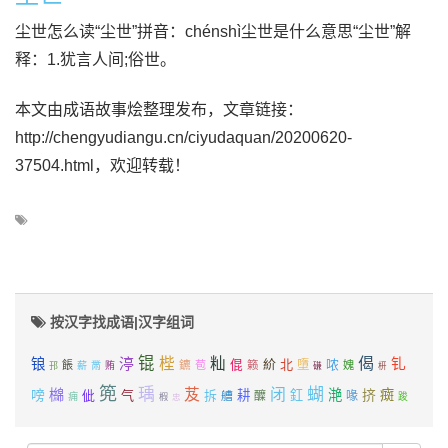
尘世怎么读“尘世”拼音：chénshì尘世是什么意思“尘世”解
释：1.犹言人间;俗世。
本文由成语故事烩整理发布，文章链接：
http://chengyudiangu.cn/ciyudaquan/20200620-
37504.html，欢迎转载！
按汉字找成语|汉字组词
锟
偈
梐
籼
锒
渟
钆
紒
北
哝
鑣
倱
墮
餦
苞
籁
媿
薪
黹
贿
邘
磏
枅
篼
瑀
蝴
檰
芨
闭
滟
挤
癍
嗙
佌
气
拆
耕
釭
艚
醾
喙
痈
踆
椵
忠