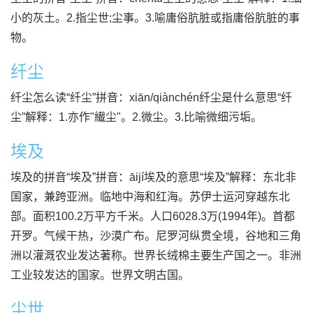
小的灰土。2.指尘世;尘事。3.喻庸俗肮脏或指庸俗肮脏的事
物。
纤尘
纤尘怎么读“纤尘”拼音：xiān/qiànchén纤尘是什么意思“纤
尘”解释：1.亦作"纎尘"。2.微尘。3.比喻微细污垢。
埃及
埃及的拼音“埃及”拼音：āijí埃及的意思“埃及”解释：东北非
国家，兼跨亚洲。临地中海和红海。苏伊士运河穿越东北
部。面积100.2万平方千米。人口6028.3万(1994年)。首都
开罗。气候干热，沙漠广布。尼罗河纵贯全境，谷地和三角
洲以灌溉农业发达著称。世界长绒棉主要生产国之一。非洲
工业较发达的国家。世界文明古国。
尘世