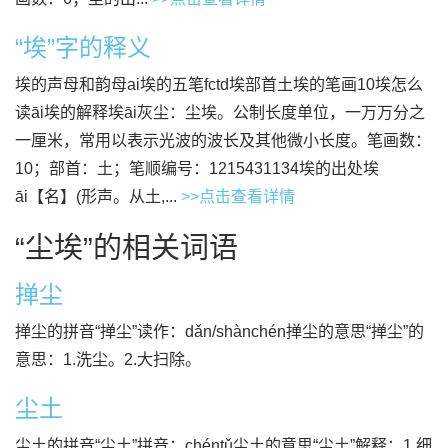
“埃”字的释义
埃的声母和韵母ai埃的五笔fctd埃部首土埃的笔画10埃怎么
读āi埃的解释埃āi灰尘：尘埃。公制长度单位，一万万分之
一厘米，常用以表示光波的波长及其他微小长度。笔画数：
10；部首：土；笔顺编号：1215431134埃的出处埃
āi【名】(形声。从土,...
>>点击查看详情
“尘埃”的相关词语
掸尘
掸尘的拼音“掸尘”读作：dǎn/shànchén掸尘的意思“掸尘”的
意思：1.洗尘。2.大扫除。
尘土
尘土的拼音“尘土”拼音：chéntǔ尘土的意思“尘土”解释：1.细