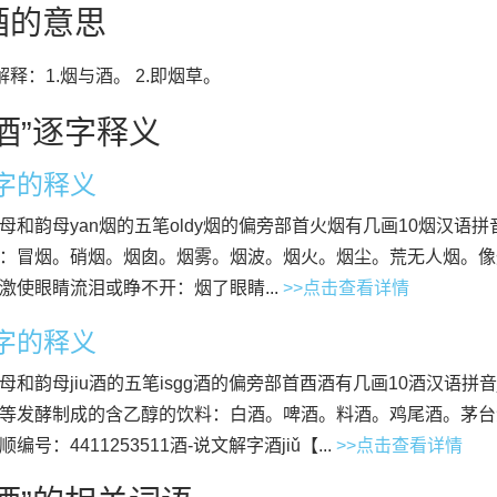
酒的意思
”解释：1.烟与酒。 2.即烟草。
酒”逐字释义
”字的释义
母和韵母yan烟的五笔oldy烟的偏旁部首火烟有几画10烟汉语拼
：冒烟。硝烟。烟囱。烟雾。烟波。烟火。烟尘。荒无人烟。像
激使眼睛流泪或睁不开：烟了眼睛...
>>点击查看详情
”字的释义
母和韵母jiu酒的五笔isgg酒的偏旁部首酉酒有几画10酒汉语拼音j
等发酵制成的含乙醇的饮料：白酒。啤酒。料酒。鸡尾酒。茅台
编号：4411253511酒-说文解字酒jiǔ【...
>>点击查看详情