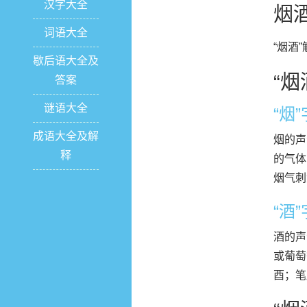
汉字大全
烟
词语大全
“烟酒
歇后语大全及
“烟
答案
谜语大全
“烟
成语大全及解
烟的声
释
的气体
烟气刺
“酒
酒的声
或葡萄
酉；笔顺