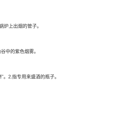
灶或锅炉上出烟的管子。
.山谷中的紫色烟雾。
酒缾"。2.指专用来盛酒的瓶子。
。