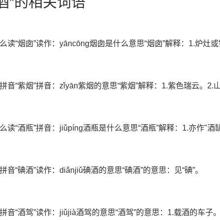
烟酒”的相关词语
么读“烟囱”读作：yāncōng烟囱是什么意思“烟囱”解释：1.炉
拼音“紫烟”拼音：zǐyān紫烟的意思“紫烟”解释：1.紫色瑞云。2
么读“酒瓶”拼音：jiǔpíng酒瓶是什么意思“酒瓶”解释：1.亦作"
拼音“碘酒”读作：diǎnjiǔ碘酒的意思“碘酒”的意思：见“碘”。
拼音“酒驾”读作：jiǔjià酒驾的意思“酒驾”的意思：1.载酒的车子