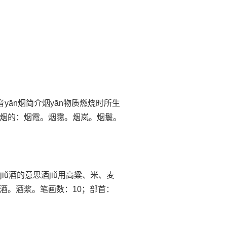
音yān烟简介烟yān物质燃烧时所生
烟的：烟霞。烟霭。烟岚。烟鬟。
iǔ酒的意思酒jiǔ用高粱、米、麦
酒。酒浆。笔画数：10；部首：