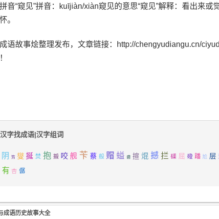
拼音“窥见”拼音：kuījiàn/xiàn窥见的意思“窥见”解释：看
怀。
语故事烩整理发布，文章链接：http://chengyudiangu.cn/ciyudaq
！
汉字找成语|汉字组词
苄
抱
赗
螠
撼
拦
阴
咬
焜
燮
挻
舰
蔡
层
揎
屈
焚
磲
蹯
摋
般
磴
尬
竻
砻
有
杏
僝
与成语历史故事大全