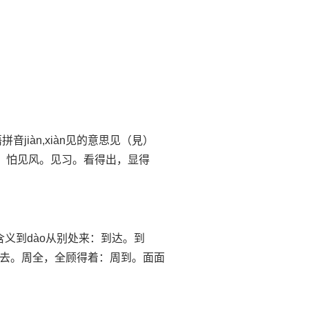
音jiàn,xiàn见的意思见（見）
到：怕见风。见习。看得出，显得
的含义到dào从别处来：到达。到
去。周全，全顾得着：周到。面面