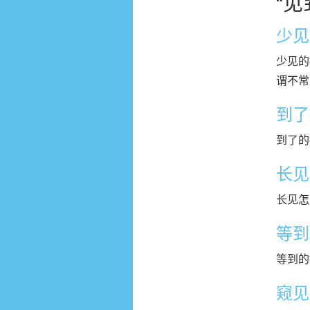
“
少见
少见的拼
谓不常
到了
到了的拼
长见
长见怎
等到
等到的
窥见