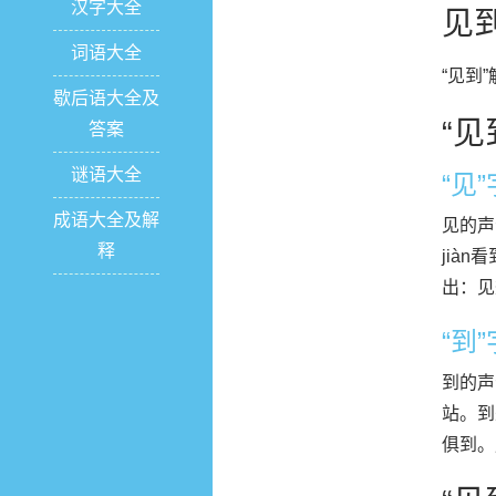
汉字大全
见
词语大全
“见到
歇后语大全及
“见
答案
谜语大全
“见
成语大全及解
见的声
释
jià
出：见
“到
到的声
站。到
俱到。