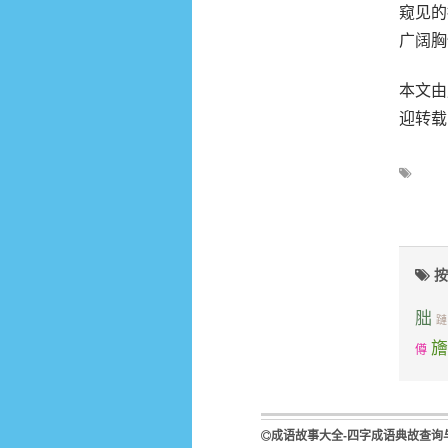
窥见的
广阔胸
本文由成
迎转载
按
胐
蹥
旝
僔
成语故事大全-四字成语典故查询