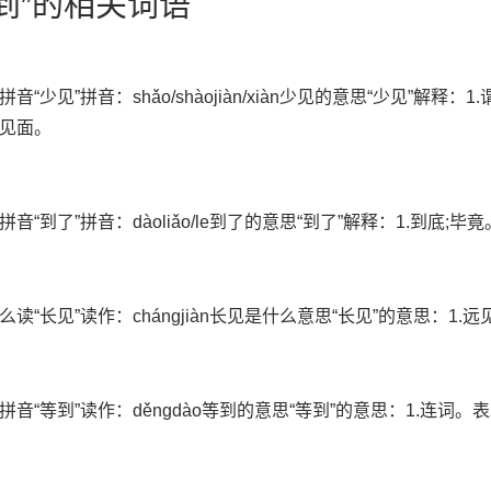
见到”的相关词语
音“少见”拼音：shǎo/shàojiàn/xiàn少见的意思“少见”解释：
见面。
音“到了”拼音：dàoliǎo/le到了的意思“到了”解释：1.到底;毕竟
么读“长见”读作：chángjiàn长见是什么意思“长见”的意思：1.远
拼音“等到”读作：děngdào等到的意思“等到”的意思：1.连词