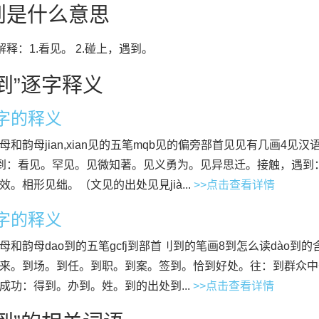
到是什么意思
”解释：1.看见。 2.碰上，遇到。
到”逐字释义
”字的释义
母和韵母jian,xian见的五笔mqb见的偏旁部首见见有几画4见汉语拼
n看到：看见。罕见。见微知著。见义勇为。见异思迁。接触，遇
效。相形见绌。（文见的出处见見jià...
>>点击查看详情
”字的释义
母和韵母dao到的五笔gcfj到部首刂到的笔画8到怎么读dào到
来。到场。到任。到职。到案。签到。恰到好处。往：到群众中
成功：得到。办到。姓。到的出处到...
>>点击查看详情