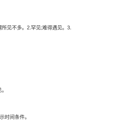
1.谓所见不多。2.罕见;难得遇见。3.
。
见。
。表示时间条件。