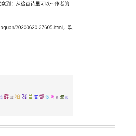
出来或觉察到：从这首诗里可以～作者的
uan/20200620-37605.html，欢
粕
潴
艀
鄱
莙
筈
攸
流
洲
迆
趱
膞
抗