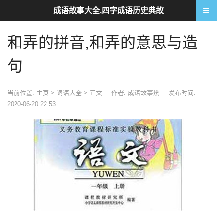
成语故事大全,四字成语历史典故
和弄的拼音,和弄的意思与造
句
当前位置:
主页
>
词语大全
> 正文
作者: 成语故事烩
发布时间:
2020-06-20 22:53