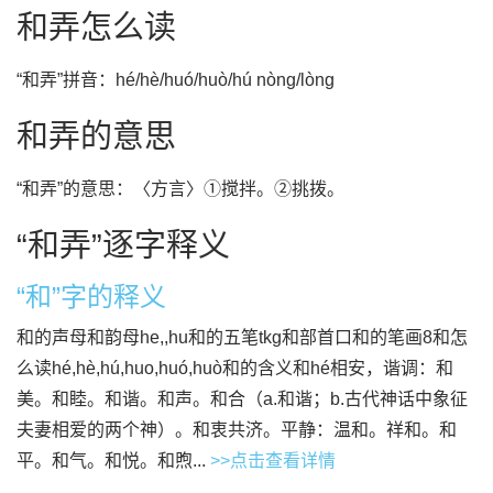
和弄怎么读
“和弄”拼音：hé/hè/huó/huò/hú nòng/lòng
和弄的意思
“和弄”的意思：〈方言〉①搅拌。②挑拨。
“和弄”逐字释义
“和”字的释义
和的声母和韵母he,,hu和的五笔tkg和部首口和的笔画8和怎
么读hé,hè,hú,huo,huó,huò和的含义和hé相安，谐调：和
美。和睦。和谐。和声。和合（a.和谐；b.古代神话中象征
夫妻相爱的两个神）。和衷共济。平静：温和。祥和。和
平。和气。和悦。和煦...
>>点击查看详情