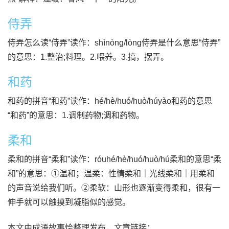
侍弄
侍弄怎么读“侍弄”读作：shìnòng/lòng侍弄是什么意思“侍弄”
的意思：1.整治;料理。2.喂养。3.搞，摆弄。
和药
和药的拼音“和药”读作：hé/hè/huó/huò/húyào和药的意思
“和药”的意思：1.调制药物;调和药物。
柔和
柔和的拼音“柔和”读作：róuhé/hè/huó/huò/hú柔和的意思“柔
和”的意思：①温和；温柔：性情柔和｜光线柔和｜用柔和
的声音说给我们听。②柔软：山形也逐渐变得柔和，很有一
伸手就可以触摸到凝脂似的感觉。
本文由成语故事烩整理发布，文章链接：