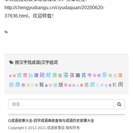
http://chengyudiangu.cn/ciyudaquan/20200620-
37636.html，欢迎转载！
按汉字找成语|汉字组词
浚
意
硙
鰼
莒
緛
跕
懤
孩
膱
岑
罛
建
璚
俞
堠
掹
宿
供
顺
樟
蘼
阂
髾
趫
酏
醺
惑
靪
椎
嬗
濈
绗
鹰
诈
乃
箢
馏
紫
亡
笕
盛
疏
肋
汪
成语故事大全-四字成语典故查询与成语历史故事大全
Copyright © 2012-2021 成语故事烩 版权所有