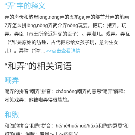
“弄”字的释义
弄的声母和韵母long,nong弄的五笔gaj弄的部首廾弄的笔画
7弄怎么拼lòng,nòng弄简介弄nòng玩耍，把玩：摆弄。玩
弄。弄臣（帝王所亲近狎昵的臣子）。弄潮儿。戏弄。弄瓦
（“瓦”是原始的纺锤，古代把它给女孩子玩，意为生女
儿）。弄璋（“璋”...
>>点击查看详情
“和弄”的相关词语
嘲弄
嘲弄的拼音“嘲弄”拼音：cháonòng嘲弄的意思“嘲弄”解释：
嘲笑戏弄：他被嘲弄得很尴尬。
和煦
和煦的拼音“和煦”拼音：hé/hè/huó/huò/húxù和煦的意思“和
煦”解释：温暖：春风～丨～的阳光。