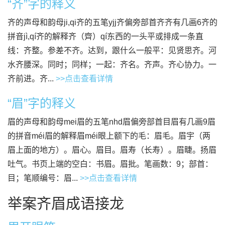
“齐”字的释义
齐的声母和韵母ji,qi齐的五笔yjj齐偏旁部首齐齐有几画6齐的
拼音jì,qí齐的解释齐（齊）qí东西的一头平或排成一条直
线：齐整。参差不齐。达到，跟什么一般平：见贤思齐。河
水齐腰深。同时；同样；一起：齐名。齐声。齐心协力。一
齐前进。齐...
>>点击查看详情
“眉”字的释义
眉的声母和韵母mei眉的五笔nhd眉偏旁部首目眉有几画9眉
的拼音méi眉的解释眉méi眼上额下的毛：眉毛。眉宇（两
眉上面的地方）。眉心。眉目。眉寿（长寿）。眉睫。扬眉
吐气。书页上端的空白：书眉。眉批。笔画数：9；部首：
目；笔顺编号：眉...
>>点击查看详情
举案齐眉成语接龙