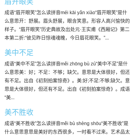
眉开眼笑
成语“眉开眼笑”怎么读拼音méi kāi yǎn xiào“眉开眼笑”是什
么意思开：舒展。眉头舒展，眼含笑意。形容人高兴愉快的
样子。“眉开眼笑”历史典故及出处元·王实甫《西厢记》第二
本第二折:“彼见昨日惊魂魂魄，今日眉花眼笑。”...
美中不足
成语“美中不足”怎么读拼音měi zhōng bù zú“美中不足”是什
么意思美：好；不足：不够；缺欠。意思是大体很好，但还
有不足。出自《初刻拍案惊奇》。美:好;不足:不够;缺欠。意
思是大体很好，但还有不足。出自《初刻拍案惊奇》。成语
“美...
美不胜收
成语“美不胜收”怎么读拼音měi bù shèng shōu“美不胜收”是
什么意思意思是美好的东西很多，一时看不过来。艺术品太