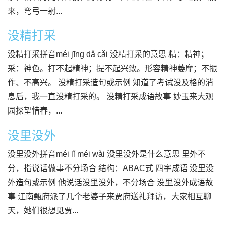
来，弯弓一射...
没精打采
没精打采拼音méi jīng dǎ cǎi 没精打采的意思 精：精神；
采：神色。打不起精神；提不起兴致。形容精神萎靡；不振
作、不高兴。 没精打采造句或示例 知道了考试没及格的消
息后，我一直没精打采的。 没精打采成语故事 妙玉来大观
园探望惜春，...
没里没外
没里没外拼音méi lǐ méi wài 没里没外是什么意思 里外不
分，指说话做事不分场合 结构：ABAC式 四字成语 没里没
外造句或示例 他说话没里没外，不分场合 没里没外成语故
事 江南甄府派了几个老婆子来贾府送礼拜访，大家相互聊
天，她们很想见贾...