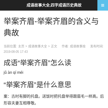
成语故事大全,四字成语历史典故
举案齐眉-举案齐眉的含义与
典故
当前位置:
主页
>
成语故事大全
> 正文
作者: 成语故事烩
发布时间:
2019-08-05 17:43
成语“举案齐眉”怎么读
jǔ àn qí méi
“举案齐眉”是什么意思
案：古时有脚的托盘。送饭时把托盘举得跟眉毛一样高。后
形容夫妻互相尊敬。