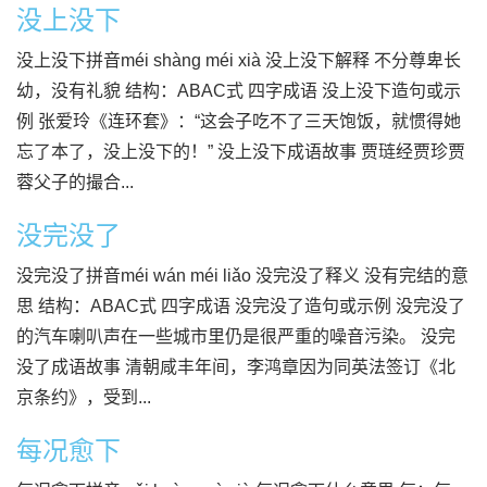
没上没下
没上没下拼音méi shàng méi xià 没上没下解释 不分尊卑长
幼，没有礼貌 结构：ABAC式 四字成语 没上没下造句或示
例 张爱玲《连环套》：“这会子吃不了三天饱饭，就惯得她
忘了本了，没上没下的！” 没上没下成语故事 贾琏经贾珍贾
蓉父子的撮合...
没完没了
没完没了拼音méi wán méi liǎo 没完没了释义 没有完结的意
思 结构：ABAC式 四字成语 没完没了造句或示例 没完没了
的汽车喇叭声在一些城市里仍是很严重的噪音污染。 没完
没了成语故事 清朝咸丰年间，李鸿章因为同英法签订《北
京条约》，受到...
每况愈下