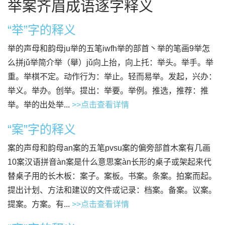
举案齐眉成语逐字释义
“举”字的释义
举的声母和韵母ju举的五笔iwfh举的部首丶举的笔画9举怎
么拼jǔ举简介举（舉）jǔ向上抬，向上托：举头。举手。举
重。举棋不定。动作行为：举止。轻而易举。发起，兴办：
举义。举办。创举。提出：举要。举例。推选，推荐：推
举。举的出处举...
>>点击查看详情
“案”字的释义
案的声母和韵母an案的五笔pvsu案的偏旁部首木案有几画
10案汉语拼音àn案是什么意思案àn长形的桌子或架起来代
替桌子用的长木板：案子。案板。书案。条案。拍案而起。
提出计划、方法和建议的文件或记录：档案。备案。议案。
提案。方案。有...
>>点击查看详情