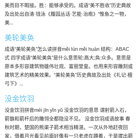
美而目不暇接。胜：能够承受的。成语“美不胜收”历史典故
及出处出自清·钱泳《履园丛话·艺能·治庖》“惟鱼之一物，
美...
美轮美奂
成语“美轮美奂”怎么读拼音měi lún měi huàn 结构：ABAC
式 四字成语“美轮美奂”是什么意思轮:高大;奂:众多。意思是
原本多形容建筑物雄伟壮观、富丽堂皇。也用来形容雕刻或
建筑艺术的精美效果。“美轮美奂”历史典故及出处《礼记·檀
弓下》...
没金饮羽
没金饮羽拼音méi jīn yǐn yǔ 没金饮羽的意思 谓射箭入石，
箭镞和箭杆后的雕翎全都隐没不见。 没金饮羽成语故事 春
秋时期，楚国的熊渠子箭术相当精湛。一次从外地赶夜回
家，借着月光看见前面好像有一只老虎在蹲着，于是拔出箭