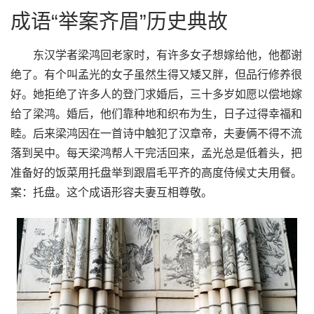
成语“举案齐眉”历史典故
东汉学者梁鸿回老家时，有许多女子想嫁给他，他都谢
绝了。有个叫孟光的女子虽然生得又矮又胖，但品行修养很
好。她拒绝了许多人的登门求婚后，三十多岁如愿以偿地嫁
给了梁鸿。婚后，他们靠种地和织布为生，日子过得幸福和
睦。后来梁鸿因在一首诗中触犯了汉章帝，夫妻俩不得不流
落到吴中。每天梁鸿帮人干完活回来，孟光总是低着头，把
准备好的饭菜用托盘举到跟眉毛平齐的高度侍候丈夫用餐。
案：托盘。这个成语形容夫妻互相尊敬。