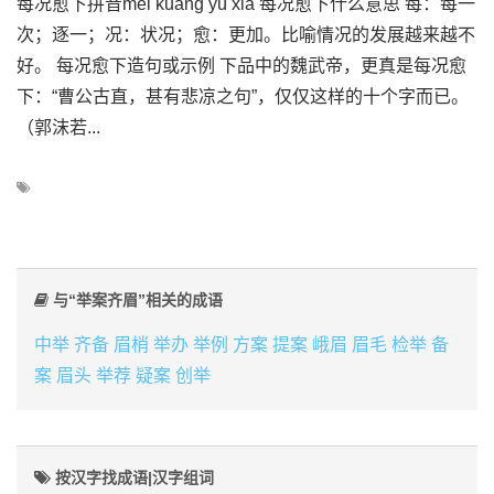
每况愈下拼音měi kuàng yù xià 每况愈下什么意思 每：每一
次；逐一；况：状况；愈：更加。比喻情况的发展越来越不
好。 每况愈下造句或示例 下品中的魏武帝，更真是每况愈
下：“曹公古直，甚有悲凉之句”，仅仅这样的十个字而已。
（郭沫若...
与“举案齐眉”相关的成语
中举
齐备
眉梢
举办
举例
方案
提案
峨眉
眉毛
检举
备
案
眉头
举荐
疑案
创举
按汉字找成语|汉字组词