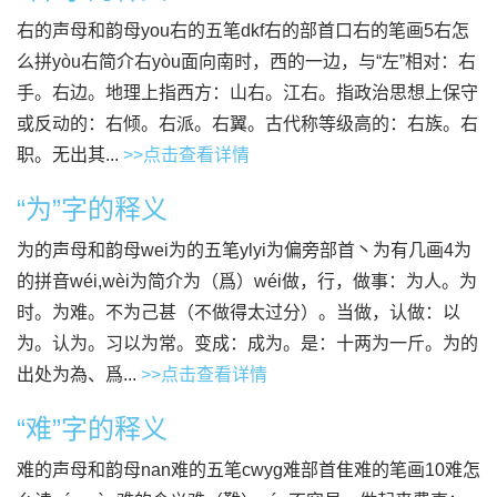
右的声母和韵母you右的五笔dkf右的部首口右的笔画5右怎
么拼yòu右简介右yòu面向南时，西的一边，与“左”相对：右
手。右边。地理上指西方：山右。江右。指政治思想上保守
或反动的：右倾。右派。右翼。古代称等级高的：右族。右
职。无出其...
>>点击查看详情
“为”字的释义
为的声母和韵母wei为的五笔ylyi为偏旁部首丶为有几画4为
的拼音wéi,wèi为简介为（爲）wéi做，行，做事：为人。为
时。为难。不为己甚（不做得太过分）。当做，认做：以
为。认为。习以为常。变成：成为。是：十两为一斤。为的
出处为為、爲...
>>点击查看详情
“难”字的释义
难的声母和韵母nan难的五笔cwyg难部首隹难的笔画10难怎