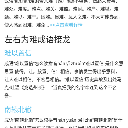
么读nán,nàn难的含义难（難）nán不容易，做起来费事：
难处。难度。难点。难关。难熬。难耐。难产。难堪。难
题。难以。难于。困难。畏难。急人之难。不大可能办到，
使人感到困难：难免...
>>点击查看详情
左右为难成语接龙
难以置信
成语“难以置信”怎么读拼音nán yǐ zhì xìn“难以置信”是什么意
思置:使得，让。放置。信：相信。事情发生得出乎意料，
让人难以相信。不容易相信。“难以置信”历史典故及出处马
克·吐温《竞选州长》：“当真把我的名字牵连到这个不名
誉...
南辕北辙
成语“南辕北辙”怎么读拼音nán yuán běi zhé“南辕北辙”是什