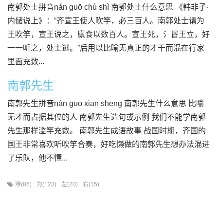
南郭处士拼音nán guō chù shì 南郭处士什么意思 《韩非子·
内储说上》：“齐宣王使人吹竽，必三百人。南郭处士请为
王吹竽，宣王说之，廪食以数百人。宣王死，氵昬王立，好
一一听之，处士逃。”后用以比喻无真正的才干而混在行家
里面充数...
南郭先生
南郭先生拼音nán guō xiān shēng 南郭先生什么意思 比喻
无才而占据其位的人 南郭先生造句或示例 我们不能学南郭
先生那样滥竽充数。 南郭先生成语故事 战国时期，齐国的
国王非常喜欢听吹竽合奏，好吃懒做的南郭先生想办法混进
了乐队，他不懂...
难(86)
为(123)
左(20)
右(15)