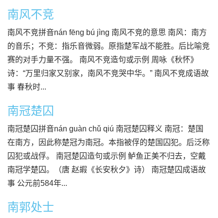
南风不竞
南风不竞拼音nán fēng bú jìng 南风不竞的意思 南风：南方
的音乐；不竞：指乐音微弱。原指楚军战不能胜。后比喻竞
赛的对手力量不强。 南风不竞造句或示例 周咏《秋怀》
诗：“万里归家又别家，南风不竞哭中华。” 南风不竞成语故
事 春秋时...
南冠楚囚
南冠楚囚拼音nán guàn chǔ qiú 南冠楚囚释义 南冠：楚国
在南方，因此称楚冠为南冠。本指被俘的楚国囚犯。后泛称
囚犯或战俘。 南冠楚囚造句或示例 鲈鱼正美不归去，空戴
南冠学楚囚。（唐 赵嘏《长安秋夕》诗） 南冠楚囚成语故
事 公元前584年...
南郭处士