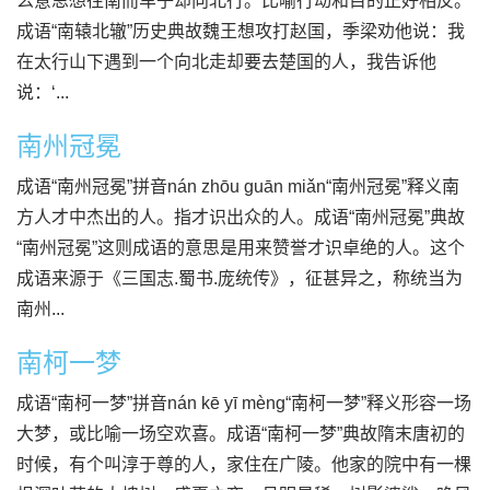
么意思想往南而车子却向北行。比喻行动和目的正好相反。
成语“南辕北辙”历史典故魏王想攻打赵国，季梁劝他说：我
在太行山下遇到一个向北走却要去楚国的人，我告诉他
说：‘...
南州冠冕
成语“南州冠冕”拼音nán zhōu guān miǎn“南州冠冕”释义南
方人才中杰出的人。指才识出众的人。成语“南州冠冕”典故
“南州冠冕”这则成语的意思是用来赞誉才识卓绝的人。这个
成语来源于《三国志.蜀书.庞统传》，征甚异之，称统当为
南州...
南柯一梦
成语“南柯一梦”拼音nán kē yī mèng“南柯一梦”释义形容一场
大梦，或比喻一场空欢喜。成语“南柯一梦”典故隋末唐初的
时候，有个叫淳于尊的人，家住在广陵。他家的院中有一棵