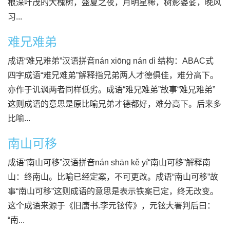
根深叶茂的大槐树，盛夏之夜，月明星稀，树影婆娑，晚风
习...
难兄难弟
成语“难兄难弟”汉语拼音nán xiōng nán dì 结构：ABAC式
四字成语“难兄难弟”解释指兄弟两人才德俱佳，难分高下。
亦作于讥讽两者同样低劣。成语“难兄难弟”故事“难兄难弟”
这则成语的意思是原比喻兄弟才德都好，难分高下。后来多
比喻...
南山可移
成语“南山可移”汉语拼音nán shān kě yí“南山可移”解释南
山：终南山。比喻已经定案，不可更改。成语“南山可移”故
事“南山可移”这则成语的意思是表示铁案已定，终无改变。
这个成语来源于《旧唐书.李元铉传》，元铉大署判后曰：
“南...