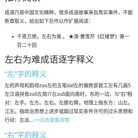
成语乃是中国文化精粹，很多成语故事来自真实事件，不能
断章取义，给出如下巨作以作扩展阅读：
千思万想，左右为难 。 ★清·曹雪芹《红楼梦》第一
百二十回
左右为难成语逐字释义
“左”字的释义
左的声母和韵母zuo左的五笔daf左的偏旁部首工左有几画5
左汉语拼音zuǒ左简介左zuǒ面向南时，东的一边，与“右”相
对：左手。左方。左右。左膀右臂。地理上指东方：山左。
江左。指政治思想上进步或超过现实条件许可的过头思想和
行动：左派...
>>点击查看详情
“右”字的释义