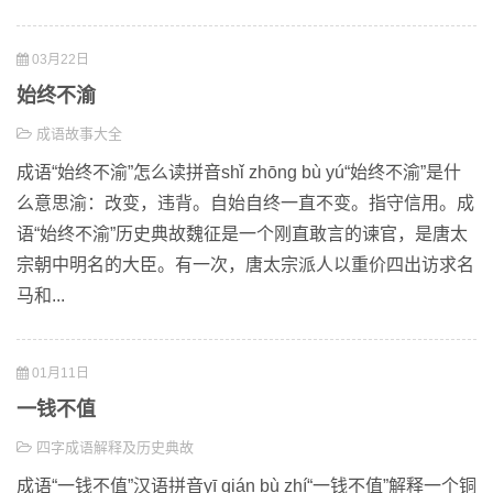
03月22日
始终不渝
成语故事大全
成语“始终不渝”怎么读拼音shǐ zhōng bù yú“始终不渝”是什
么意思渝：改变，违背。自始自终一直不变。指守信用。成
语“始终不渝”历史典故魏征是一个刚直敢言的谏官，是唐太
宗朝中明名的大臣。有一次，唐太宗派人以重价四出访求名
马和...
01月11日
一钱不值
四字成语解释及历史典故
成语“一钱不值”汉语拼音yī qián bù zhí“一钱不值”解释一个铜