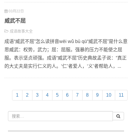
03月22日
威武不屈
成语故事大全
成语“威武不屈”怎么读拼音wēi wǔ bù qū“威武不屈”是什么意
思威武：权势，武力；屈：屈服。强暴的压力不能使之屈
服。表示坚贞顽强。成语“威武不屈”历史典故孟子说：“真正
的大丈夫是实行仁义的人。‘仁’者爱人，‘义’者帮助人，...
1
2
3
4
5
6
7
8
9
10
11