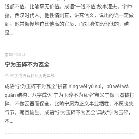
钱都不值。比喻毫无价值。成语“一钱不值”故事灌夫，字仲
孺，西汉时代人。他性情刚直，讲究信义，说出的话一定做
到。他常侮慢地位比他高的官员，而对地位比他低的，越
是...
02月18日
宁为玉碎不为瓦全
四字成语解释及历史典故
成语“宁为玉碎不为瓦全”拼音 nìng wéi yù suì，bù wéi wǎ
quán 结构：八字成语“宁为玉碎不为瓦全”释义宁做玉器被打
碎，不做瓦器而保全。比喻宁愿为正义事业牺牲，不愿丧失
气节，苟且偷生。成语“宁为玉碎不为瓦全”典故“宁为玉碎，
不...