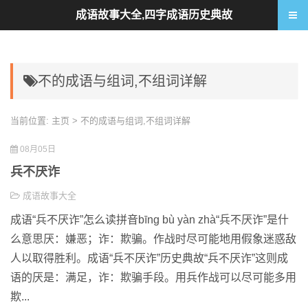
成语故事大全,四字成语历史典故
不的成语与组词,不组词详解
当前位置:
主页
> 不的成语与组词,不组词详解
08月05日
兵不厌诈
成语故事大全
成语“兵不厌诈”怎么读拼音bīng bù yàn zhà“兵不厌诈”是什
么意思厌：嫌恶；诈：欺骗。作战时尽可能地用假象迷惑敌
人以取得胜利。成语“兵不厌诈”历史典故“兵不厌诈”这则成
语的厌是：满足，诈：欺骗手段。用兵作战可以尽可能多用
欺...