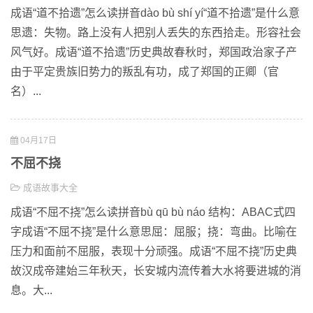
成语“道不拾遗”怎么读拼音dào bù shí yí“道不拾遗”是什么意
思遗：失物。路上没有人把别人丢失的东西拾走。形容社会
风气好。成语“道不拾遗”历史典故春秋时，郑国政治家子产
由于平定贵族旧势力的叛乱有功，成了郑国的正卿（官
名）...
04月17日
不屈不挠
成语故事大全
成语“不屈不挠”怎么读拼音bù qū bù náo 结构：ABAC式四
字成语“不屈不挠”是什么意思屈：屈服；挠：弯曲。比喻在
压力和面前不屈服，表现十分顽强。成语“不屈不挠”历史典
故汉成帝建始三年秋天，长安城内流传着大水将要进城的消
息。大...