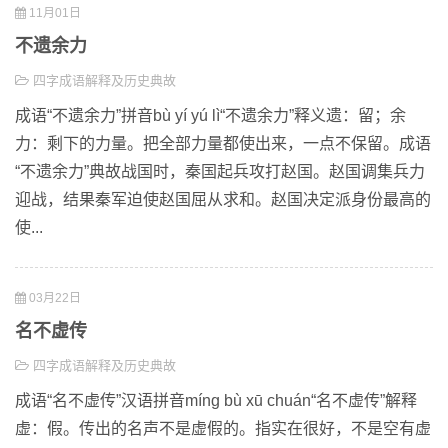
11月01日
不遗余力
四字成语解释及历史典故
成语“不遗余力”拼音bù yí yú lì“不遗余力”释义遗：留；余
力：剩下的力量。把全部力量都使出来，一点不保留。成语
“不遗余力”典故战国时，秦国起兵攻打赵国。赵国调集兵力
迎战，结果秦军迫使赵国屈从求和。赵国决定派身份最高的
使...
03月22日
名不虚传
四字成语解释及历史典故
成语“名不虚传”汉语拼音míng bù xū chuán“名不虚传”解释
虚：假。传出的名声不是虚假的。指实在很好，不是空有虚