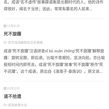
名。成语“名不虚传”故事薛道衡是北朝时代的人，他的诗作
得很好，闻名于当世；因此，常常有慕名的人前来...
11月01日
死不旋踵
四字成语解释及历史典故
成语“死不旋踵”汉语拼音sǐ bù xuán zhǒng“死不旋踵”解释旋
踵：旋转足跟，即后退。比喻不畏艰险，坚决向前。亦比喻
极短时间内即死去。成语“死不旋踵”故事“死不旋踵”原作“死
不还踵”。这个成语，原出自《淮南子·泰族训》。原文说...
03月22日
道不拾遗
成语故事大全