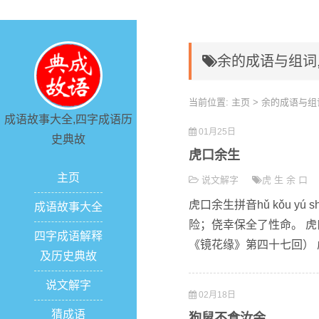
余的成语与组词
当前位置:
主页
> 余的成语与组
成语故事大全,四字成语历
01月25日
史典故
虎口余生
主页
说文解字
虎
生
余
口
虎口余生拼音hǔ kǒu y
成语故事大全
险；侥幸保全了性命。 虎
四字成语解释
《镜花缘》第四十七回） 
及历史典故
说文解字
02月18日
猜成语
狗鼠不食汝余