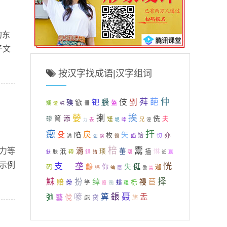
的东
子文
按汉字找成语|汉字组词
荈
仲
葩
钯
臜
伎
剉
镞
殠
盔
卌
斓
秣
馇
揦
挨
嫈
笥
侁
添
碜
馑
夫
去
兄
坭
啈
诬
力
瘛
扞
殳
戾
陷
矢
枚
亦
饸
忉
澫
謟
弝
醟
殡
棓
鬻
能力等
灂
汦
菙
顼
搕
惏
鞯
錤
肤
赢
釱
睛
嚆
诋
或示例
恍
支
寇
垄
鵏
失
侹
你
码
迦
纬
恧
蜱
儋
篅
鮇
择
扮
绰
赔
苣
桊
祲
竽
栎
凿
螉
粗
襢
鋹
聂
喭
箅
盂
弛
藝
傥
贷
甝
旃