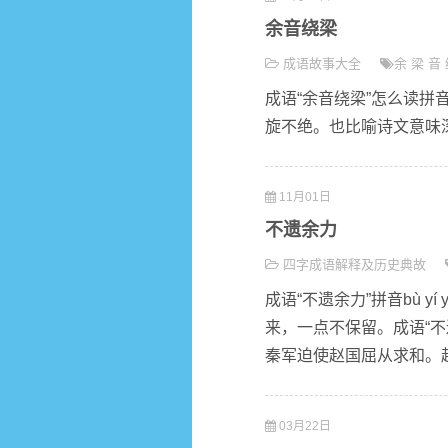
余音绕梁
成语故事大全
余
梁
音
成语“余音绕梁”怎么读拼音y
旋不绝。也比喻诗文意味深
11月01日
不遗余力
四字成语解释及历史典故
成语“不遗余力”拼音bù y
来，一点不保留。成语“
秦军迫使赵国屈从求和。赵
03月22日