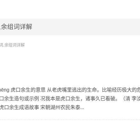
,余组词详解
词,余组词详解
ú shēng 虎口余生的意思 从老虎嘴里逃出的生命。比喻经历极大的
口余生造句或示例 况我本是虎口余生，诸事久已看破。（清 李
虎口余生成语故事 宋朝湖州农民朱泰...