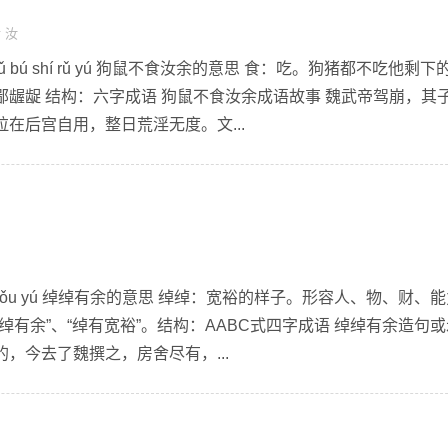
食
汝
ǔ bú shí rǔ yú 狗鼠不食汝余的意思 食：吃。狗猪都不吃他剩下
龌龊 结构：六字成语 狗鼠不食汝余成语故事 魏武帝驾崩，其
在后宫自用，整日荒淫无度。文...
o yǒu yú 绰绰有余的意思 绰绰：宽裕的样子。形容人、物、财、
绰有余”、“绰有宽裕”。结构：AABC式四字成语 绰绰有余造句
，今去了魏撰之，房舍尽有，...