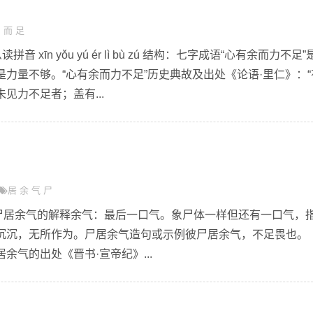
力
而
足
 xīn yǒu yú ér lì bù zú 结构：七字成语“心有余而力不足”
力量不够。“心有余而力不足”历史典故及出处《论语·里仁》：“
见力不足者；盖有...
居
余
气
尸
yú qì尸居余气的解释余气：最后一口气。象尸体一样但还有一口气，
沉沉，无所作为。尸居余气造句或示例彼尸居余气，不足畏也。（
余气的出处《晋书·宣帝纪》...