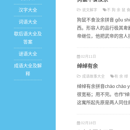
汉字大全
说文解字
不
狗
余
鼠
狗鼠不食汝余拼音 gǒu sh
词语大全
西。形容人的品行极其卑鄙
歇后语大全及
帝继位，他把武帝的宫人拉
答案
谜语大全
02月11日
成语大全及解
绰绰有余
释
成语故事大全
有
余
绰
绰绰有余拼音chāo chā
很宽裕；用不完。也作“绰
这寓所起先原是两人同住的
02月18日