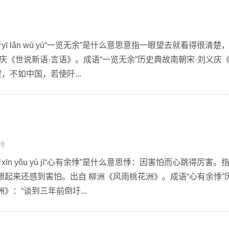
ī lǎn wú yú“一览无余”是什么意思意指一眼望去就看得很清楚
庆《世说新语·言语》。成语“一览无余”历史典故南朝宋·刘义庆
，不如中国，若使阡...
悸
īn yǒu yú jì“心有余悸”是什么意思悸：因害怕而心跳得厉害。
起来还感到害怕。出自 柳洲《风雨桃花洲》。成语“心有余悸”
：“谈到三年前倒圩...