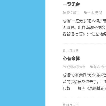
一览无余
说文解字
一
余
无
览
成语“一览无余”怎么读拼音y
无遗漏。出自南朝宋·刘义
说新语·言语》：“江左地促
12月11日
心有余悸
成语故事大全
有
心
余
成语“心有余悸”怎么读拼音x
险的事情虽然过去了，回想
典故 柳洲《风雨桃花洲》
01月12日