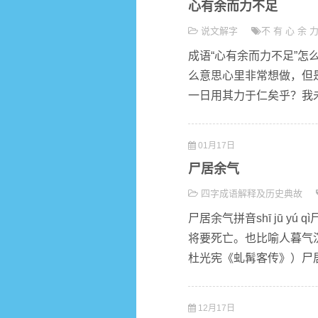
心有余而力不足
说文解字
不
有
心
余
成语“心有余而力不足”怎么读拼音
么意思心里非常想做，但是
一日用其力于仁矣乎？我未
01月17日
尸居余气
四字成语解释及历史典故
尸居余气拼音shī jū 
将要死亡。也比喻人暮气
杜光宪《虬髯客传》）尸居
12月17日