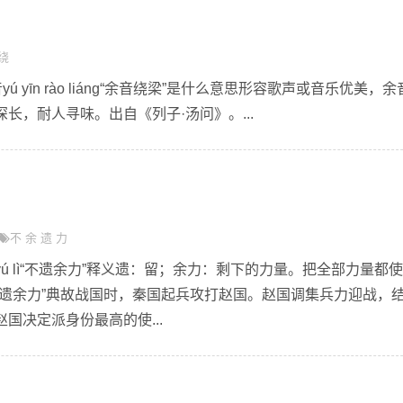
绕
ú yīn rào liáng“余音绕梁”是什么意思形容歌声或音乐优美，余
长，耐人寻味。出自《列子·汤问》。...
不
余
遗
力
í yú lì“不遗余力”释义遗：留；余力：剩下的力量。把全部力量都
不遗余力”典故战国时，秦国起兵攻打赵国。赵国调集兵力迎战，
国决定派身份最高的使...