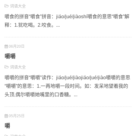
词语大全
嚼食的拼音“嚼食”拼音：jiáo/jué/jiàoshí嚼食的意思“嚼食”解
释：1.犹吃喝。2.咬食。...
06月20日
嚼嚼
词语大全
嚼嚼的拼音“嚼嚼”读作：jiáo/jué/jiàojiáo/jué/jiào嚼嚼的意思
“嚼嚼”的意思：1.一再地嚼一段时间。如：发呆地望着我的
头顶,偶尔嚼嚼她嘴里的口香糖。...
05月25日
嚼