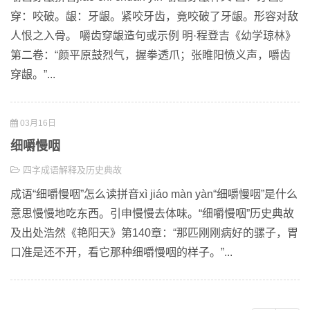
穿：咬破。龈：牙龈。紧咬牙齿，竟咬破了牙龈。形容对敌
人恨之入骨。 嚼齿穿龈造句或示例 明·程登吉《幼学琼林》
第二卷：“颜平原鼓烈气，握拳透爪；张睢阳愤义声，嚼齿
穿龈。”...
03月16日
细嚼慢咽
四字成语解释及历史典故
成语“细嚼慢咽”怎么读拼音xì jiáo màn yàn“细嚼慢咽”是什么
意思慢慢地吃东西。引申慢慢去体味。“细嚼慢咽”历史典故
及出处浩然《艳阳天》第140章：“那匹刚刚病好的骡子，胃
口准是还不开，看它那种细嚼慢咽的样子。”...