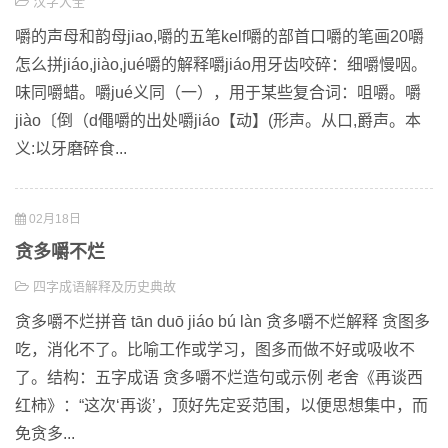
汉字大全
嚼的声母和韵母jiao,嚼的五笔kelf嚼的部首口嚼的笔画20嚼
怎么拼jiáo,jiào,jué嚼的解释嚼jiáo用牙齿咬碎：细嚼慢咽。
味同嚼蜡。嚼jué义同（一），用于某些复合词：咀嚼。嚼
jiào〔倒（d僶嚼的出处嚼jiáo【动】(形声。从口,爵声。本
义:以牙磨碎食...
02月18日
贪多嚼不烂
四字成语解释及历史典故
贪多嚼不烂拼音 tān duō jiáo bú làn 贪多嚼不烂解释 贪图多
吃，消化不了。比喻工作或学习，图多而做不好或吸收不
了。结构：五字成语 贪多嚼不烂造句或示例 老舍《再谈西
红柿》：“这次‘再谈’，顶好先定妥范围，以便思想集中，而
免贪多...