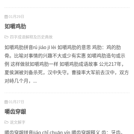
01月29日
如嚼鸡肋
四字成语解释及历史典故
如嚼鸡肋拼音rú jiáo jī lèi 如嚼鸡肋的意思 鸡肋：鸡的肋
骨。比喻对事情的兴趣不大或少有实惠 如嚼鸡肋造句或示
例 这样做就如嚼鸡肋一样 如嚼鸡肋成语故事 公元217年，
夏侯渊被刘备杀死，汉中失守。曹操率大军前去汉中，双方
对峙几个月，...
01月27日
嚼齿穿龈
说文解字
嚼齿穿龈拼音jiáo chǐ chuān yín 嚼齿穿龈释义 齿：牙齿。