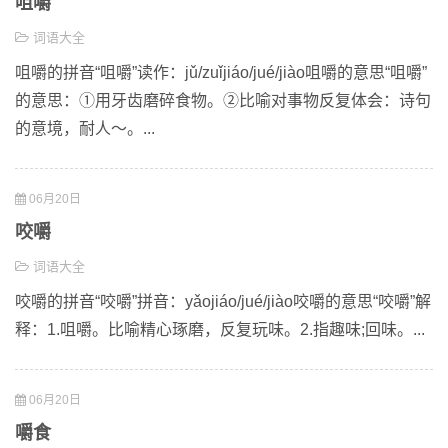
咀嚼
词语大全
咀嚼的拼音“咀嚼”读作：jǔ/zuǐjiáo/jué/jiào咀嚼的意思“咀嚼”
的意思：①用牙齿磨碎食物。②比喻对事物反复体会：诗句
的意境，耐人～。...
06月20日
咬嚼
词语大全
咬嚼的拼音“咬嚼”拼音：yǎojiáo/jué/jiào咬嚼的意思“咬嚼”解
释：1.咀嚼。比喻精心琢磨，反复玩味。2.指趣味;回味。...
06月20日
嚼食