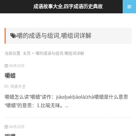
成语故事大全,四字成语历史典故
嚼的成语与组词,嚼组词详解
当前位置:
主页
> 嚼的成语与组词,嚼组词详解
06月20日
嚼蜡
词语大全
嚼蜡怎么读“嚼蜡”读作：jiáo/jué/jiàolà/zhà嚼蜡是什么意思
“嚼蜡”的意思：1.比喻无味。...
06月20日