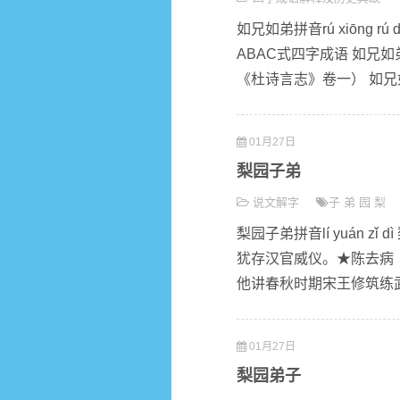
如兄如弟拼音rú xiōng
ABAC式四字成语 如兄
《杜诗言志》卷一） 如兄
01月27日
梨园子弟
说文解字
子
弟
园
梨
梨园子弟拼音lí yuán 
犹存汉官威仪。★陈去病
他讲春秋时期宋王修筑练武
01月27日
梨园弟子