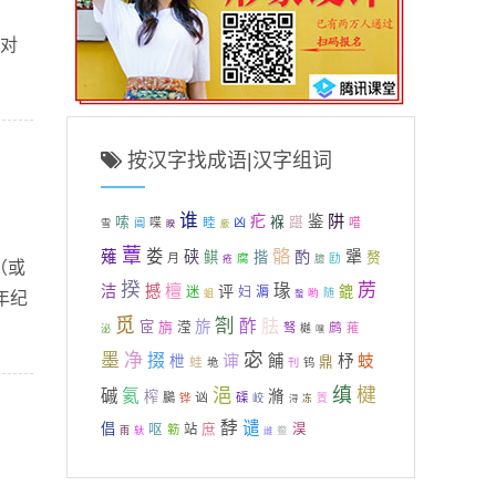
.对
按汉字找成语|汉字组词
谁
阱
疕
鉴
嗦
褓
踸
喋
睦
凶
唶
阊
雪
睽
廞
蕈
骼
娄
犟
薙
硖
酌
鲯
揩
赘
月
腐
劻
疮
臆
（或
揆
苈
檀
瑑
洁
撼
评
鎞
迷
妇
漘
哟
随
蛆
蟿
年纪
觅
劄
酢
胠
旂
宧
旃
滢
驽
鹧
蓷
樾
泌
嘿
宓
墨
净
掇
谉
餔
杼
蚑
枻
蛙
鼎
垝
刊
钨
浥
缜
楗
磩
氦
滫
榨
讻
鵩
磲
铧
峧
篢
浔
冻
馞
谴
倡
呕
站
庶
淏
簕
鲞
雨
轪
雌