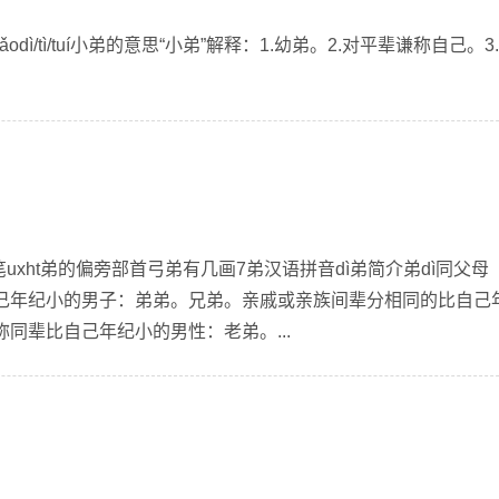
odì/tì/tuí小弟的意思“小弟”解释：1.幼弟。2.对平辈谦称自己。3
uxht弟的偏旁部首弓弟有几画7弟汉语拼音dì弟简介弟dì同父母
己年纪小的男子：弟弟。兄弟。亲戚或亲族间辈分相同的比自己
同辈比自己年纪小的男性：老弟。...