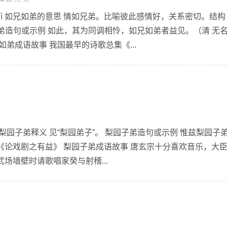
 rú dì 如兄如弟的意思 情如兄弟。比喻彼此感情好，关系密切。结构
如弟造句或示例 如此，其为同调相怜，如兄如弟者益见。（清 无
如弟成语故事 我国最早的诗歌总集《...
zǐ dì 梨园子弟释义 见“梨园弟子”。 梨园子弟造句或示例 惟兹梨园子
《论戏剧之有益》 梨园子弟成语故事 唐玄宗十分喜欢音乐，大
场墙壁时请歌唱家癸与射稽...