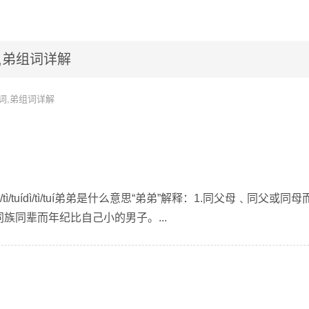
,弟组词详解
词,弟组词详解
ì/tuídì/tì/tuí弟弟是什么意思“弟弟”解释：1.同父母﹑同父或同母
同族同辈而年纪比自己小的男子。...