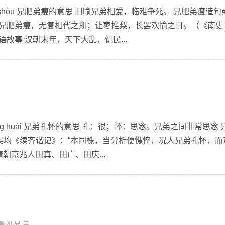
i dì shòu 兄肥弟瘦的意思 旧喻兄弟相爱，临难争死。 兄肥弟瘦造句
，兄肥弟瘦，无复相代之期；让枣推梨，长罢欢愉之日。（《南史
故事 汉朝末年，天下大乱，饥民...
 kǒng huái 兄弟孔怀的意思 孔：很；怀：思念。兄弟之间非常思念 
·吴均《续齐谐记》：“本同株，当分析便憔悴，况人兄弟孔怀，而
隋朝京兆人田真、田广、田庆...
如
兄
弟