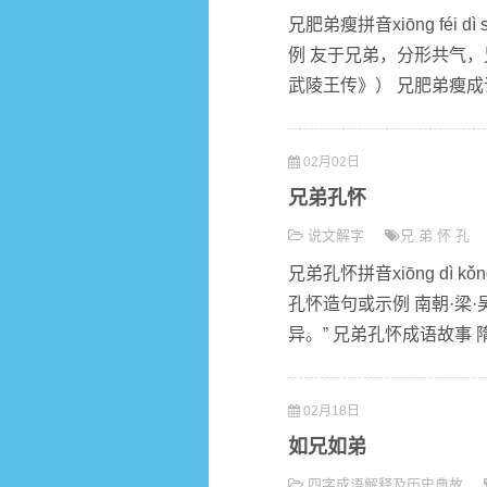
兄肥弟瘦拼音xiōng fé
例 友于兄弟，分形共气
武陵王传》） 兄肥弟瘦成语
02月02日
兄弟孔怀
说文解字
兄
弟
怀
孔
兄弟孔怀拼音xiōng dì
孔怀造句或示例 南朝·梁
异。” 兄弟孔怀成语故事 
02月18日
如兄如弟
四字成语解释及历史典故