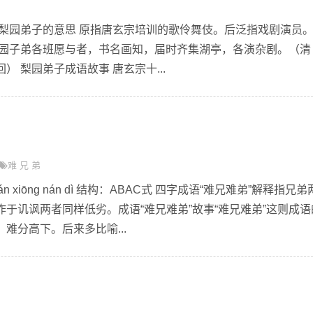
dì zǐ 梨园弟子的意思 原指唐玄宗培训的歌伶舞伎。后泛指戏剧演员。
梨园子弟各班愿与者，书名画知，届时齐集湖亭，各演杂剧。（清
 梨园弟子成语故事 唐玄宗十...
难
兄
弟
 xiōng nán dì 结构：ABAC式 四字成语“难兄难弟”解释指兄弟
于讥讽两者同样低劣。成语“难兄难弟”故事“难兄难弟”这则成语
难分高下。后来多比喻...