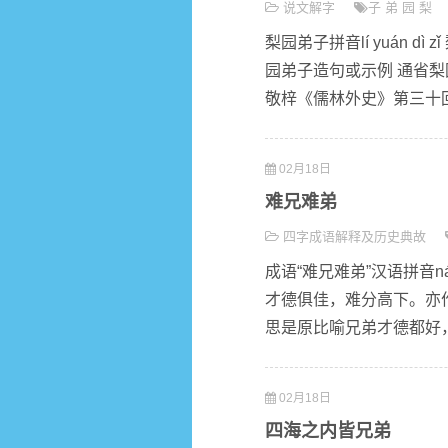
说文解字
子
弟
园
梨
梨园弟子拼音lí yuán 
园弟子造句或示例 通省
敬梓《儒林外史》第三十回）
02月18日
难兄难弟
四字成语解释及历史典故
成语“难兄难弟”汉语拼音nán
才德俱佳，难分高下。亦作
思是原比喻兄弟才德都好，
02月18日
四海之内皆兄弟