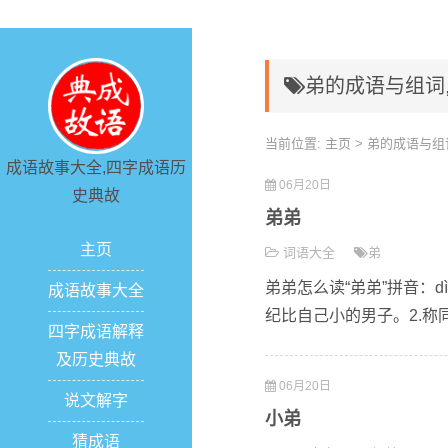
弟的成语与组词
当前位置:
主页
> 弟的成语与组
成语故事大全,四字成语历
06月20日
史典故
弟弟
主页
词语大全
弟
弟弟怎么读“弟弟”拼音：dì/t
成语故事大全
纪比自己小的男子。2.称
四字成语解释
及历史典故
06月20日
说文解字
小弟
猜成语