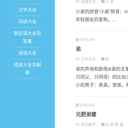
词语大全
小
弟
汉字大全
小弟的拼音“小弟”拼音：xiǎ
年轻朋友的爱称。...
词语大全
歇后语大全及
06月13日
答案
弟
谜语大全
汉字大全
弟
成语大全及解
弟的声母和韵母di弟的五笔
释
只同父、只同母）的比自
小的男子：表弟。堂弟。称
02月02日
兄肥弟瘦
说文解字
兄
弟
肥
瘦