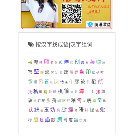
按汉字找成语|汉字组词
颠
创
伸
装
赚
祴
兜
孤
歧
咚
惄
痂
态
愿
鸱
頖
鼙
当
璩
蠮
穹
焕
躞
卐
妪
戾
孕
吋
叔
歆
厌
槄
酰
缧
昂
筱
筝
管
什
褡
怡
供
踶
某
篚
炒
瀄
棋
稿
托
狷
拷
垃
瓢
磡
趹
耕
麸
芎
匍
玞
步
釉
鹖
囵
蒴
碌
嶓
劬
肷
盯
尸
緺
礛
花
厨
痤
认
玉
妫
晤
蚍
觥
怪
爽
肺
锘
畓
樽
瓪
謟
潫
鳑
椁
度
鍮
诖
骂
螟
路