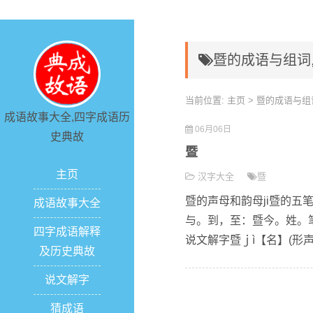
暨的成语与组词
当前位置:
主页
> 暨的成语与组
成语故事大全,四字成语历
06月06日
史典故
暨
主页
汉字大全
暨
暨的声母和韵母ji暨的五笔
成语故事大全
与。到，至：暨今。姓。笔画
四字成语解释
说文解字暨ｊì【名】(形声
及历史典故
说文解字
猜成语