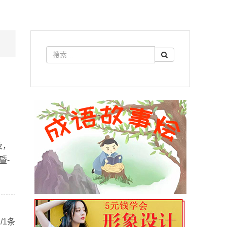
及，
暨-
/1条