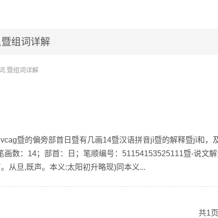
,暨组词详解
词,暨组词详解
vcag暨的偏旁部首日暨有几画14暨汉语拼音jì暨的解释暨jì和，
数：14；部首：日；笔顺编号：51154153525111暨-说文解
。从旦,既声。本义:太阳初升略现)同本义...
共1页